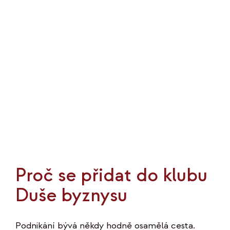
názvem
Jak
v
podnikání
růst
Proč se přidat do klubu
Duše byznysu
Podnikání bývá někdy hodně osamělá cesta.