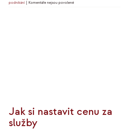
u
podnikání
|
Komentáře nejsou povolené
textu
s
názvem
Tarot
jako
podnikatelský
nástroj
Jak si nastavit cenu za
služby