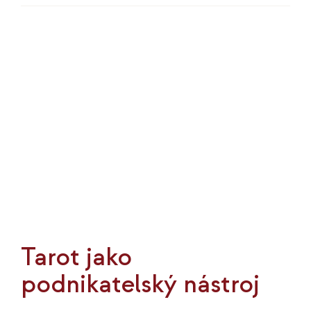
textu
s
názvem
Jak
podnikat
ve
větším
klidu
Tarot jako
podnikatelský nástroj