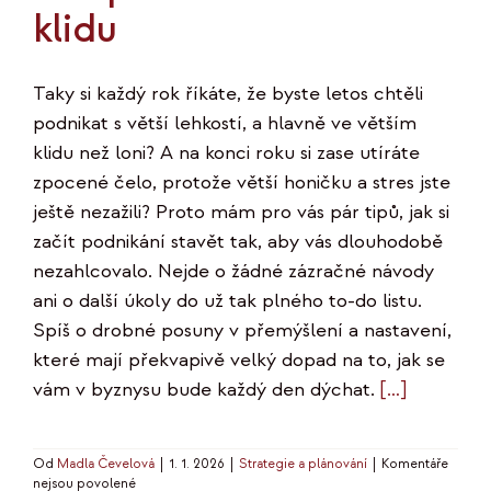
klidu
Taky si každý rok říkáte, že byste letos chtěli
podnikat s větší lehkostí, a hlavně ve větším
klidu než loni? A na konci roku si zase utíráte
zpocené čelo, protože větší honičku a stres jste
ještě nezažili? Proto mám pro vás pár tipů, jak si
začít podnikání stavět tak, aby vás dlouhodobě
nezahlcovalo. Nejde o žádné zázračné návody
ani o další úkoly do už tak plného to-do listu.
Spíš o drobné posuny v přemýšlení a nastavení,
které mají překvapivě velký dopad na to, jak se
vám v byznysu bude každý den dýchat.
[…]
Od
Madla Čevelová
|
1. 1. 2026
|
Strategie a plánování
|
Komentáře
u
nejsou povolené