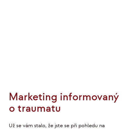
názvem
Proč
se
přidat
do
klubu
Duše
byznysu
Marketing informovaný
o traumatu
Už se vám stalo, že jste se při pohledu na