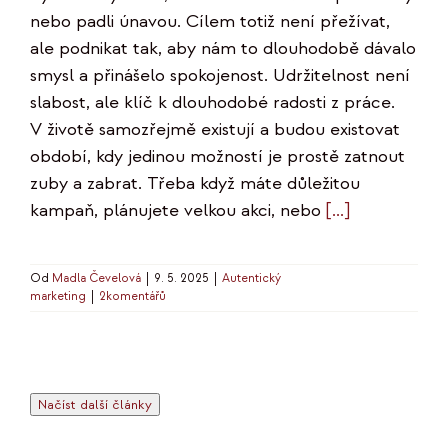
nebo padli únavou. Cílem totiž není přežívat,
ale podnikat tak, aby nám to dlouhodobě dávalo
smysl a přinášelo spokojenost. Udržitelnost není
slabost, ale klíč k dlouhodobé radosti z práce.
V životě samozřejmě existují a budou existovat
období, kdy jedinou možností je prostě zatnout
zuby a zabrat. Třeba když máte důležitou
kampaň, plánujete velkou akci, nebo
[...]
Od
Madla Čevelová
|
9. 5. 2025
|
Autentický
marketing
|
2komentářů
Načíst další články