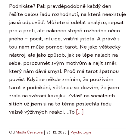
Podnikáte? Pak pravděpodobně každý den
řešíte celou řadu rozhodnutí, na která neexistuje
jasná odpověď. Můžete si udělat analýzu, sepsat
pro a proti, ale nakonec stejně rozhodne něco
jiného – pocit, intuice, vnitřní jistota. A právě s
tou nám může pomoci tarot. Ne jako věštecký
nástroj, ale jako způsob, jak se lépe naladit na
sebe, porozumět svým motivům a najít směr,
který nám dává smysl. Proč má tarot špatnou
pověst Když se někde zmíním, že používám
tarot v podnikání, většinou se dozvím, že jsem
zralá na svěrací kazajku. Zvlášť na sociálních
sítích už jsem si na to téma poslechla řadu
vážně výživných reakcí. „To
[...]
Od
Madla Čevelová
|
23. 12. 2025
|
Psychologie