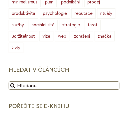
minimalismus
plán
podnikání
prodej
produktivita
psychologie
reputace
rituály
služby
sociální sítě
strategie
tarot
udržitelnost
vize
web
zdražení
značka
živly
HLEDAT V ČLÁNCÍCH
Hledat:
POŘIĎTE SI E-KNIHU