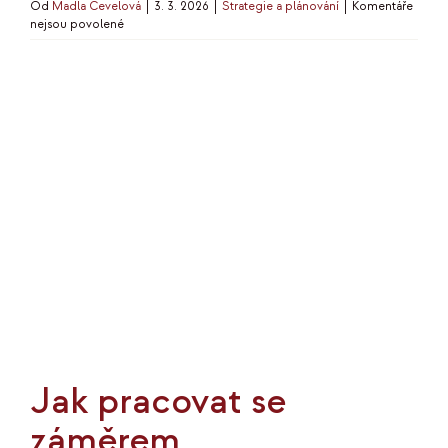
Od
Madla Čevelová
|
3. 3. 2026
|
Strategie a plánování
|
Komentáře
u
nejsou povolené
textu
s
názvem
Jak
si
zjednodušit
byznys
Jak pracovat se
záměrem