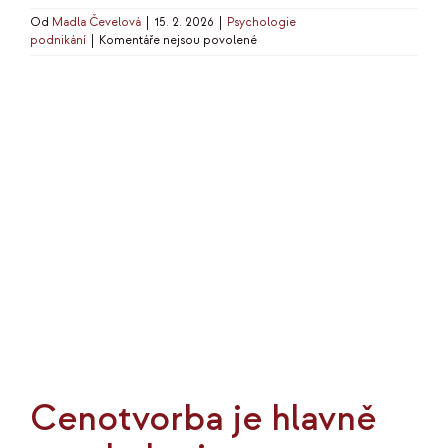
Od
Madla Čevelová
|
15. 2. 2026
|
Psychologie
u
podnikání
|
Komentáře nejsou povolené
textu
s
názvem
Jak
pracovat
se
záměrem
Cenotvorba je hlavně