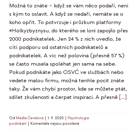
Možná to znáte – když se vám něco podaří, není
s kým to oslavit. A když se nedaří, nemáte se o
koho opřít. To potvrzuje i průzkum platformy
#Holkyzbyznysu, do kterého se loni zapojilo přes
2000 podnikatelek. Jen 24 % z nich uvedlo, že
cítí podporu od ostatních podnikatelů a
podnikatelek. A víc než polovina (přesně 57 %)
se často musela spoléhat jen sama na sebe.
Pokud podnikáte jako OSVČ ve službách nebo
vedete malou firmu, možná tenhle pocit znáte
taky. Že vám chybí prostor, kde se můžete ptát,
sdílet zkušenosti a čerpat inspiraci. A přesně
[...]
Od
Madla Čevelová
|
1. 9. 2025
|
Psychologie
u
podnikání
|
Komentáře nejsou povolené
textu
s