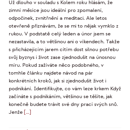
Už dlouho v souladu s Kolem roku hlásám, že
zimní měsíce jsou ideální pro zpomalení,
odpočinek, zvnitřnění a meditaci. Ale letos
otevřeně přiznávám, že se mi to nějak vymklo z
rukou. V podstatě celý leden a únor jsem se
nezastavila, a to většinou ani o víkendech. Takže
s přicházejícím jarem cítím dost silnou potřebu
svůj byznys i život zase zjednodušit na únosnou
míru. Pokud zažíváte něco podobného, v
tomhle článku najdete návod na pár
konkrétních kroků, jak si zjednodušit život i
podnikání. Identifikujte, co vám leze krkem Když
začínáte s podnikáním, většinou se těšíte, jak
konečně budete trávit své dny prací svých snů.
Jenže
[...]