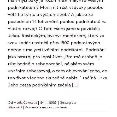
má smysl Jaký je rozdíl mezi malým a velkým
podnikatelem? Musí mít růst vždycky podobu
většího týmu a vyšších tržeb? A jak se za
posledních 14 let změnil pohled podnikatelů na
vlastní rozvoj? O tom všem jsme si povídali s
Jirkou Rosteckým, byznys mentorem, který za
svou kariéru natočil přes 1500 podcastových
epizod s malými i většími podnikateli. Podnikání
jako nástroj pro lepší život „Pro mě osobně je
růst hodně o sebepoznání, nějakém svém
vnitřním seberozvoji, o tom objevování toho, co
ten život všechno skutečně nabízí," začíná Jirka.
Jeho cesta podnikáním začala
[...]
Od
Madla Čevelová
|
24. 11. 2025
|
Strategie a
u
plánování
|
Komentáře nejsou povolené
textu
s