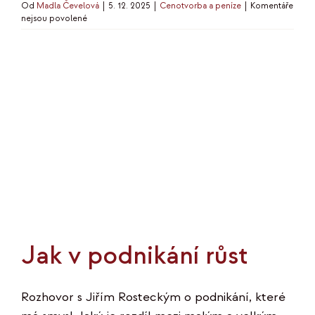
Od
Madla Čevelová
|
5. 12. 2025
|
Cenotvorba a peníze
|
Komentáře
u
nejsou povolené
textu
s
názvem
Jak
si
nastavit
cenu
za
služby
Jak v podnikání růst
Rozhovor s Jiřím Rosteckým o podnikání, které