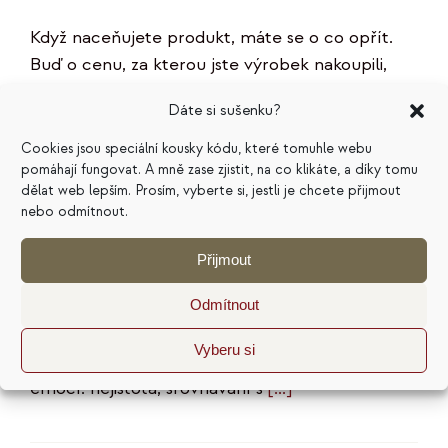
Když naceňujete produkt, máte se o co opřít.
Buď o cenu, za kterou jste výrobek nakoupili,
nebo o výrobní náklady. Co ale dělat v případě,
Dáte si sušenku?
že chcete nacenit službu, ať už je to
copywriting, masáže, tvorba webu, koučování,
Cookies jsou speciální kousky kódu, které tomuhle webu
pomáhají fungovat. A mně zase zjistit, na co klikáte, a díky tomu
nebo třeba interiérový design? Potřebujete jiný
dělat web lepším. Prosím, vyberte si, jestli je chcete přijmout
výchozí bod. Jaký, to si projdeme v tomhle
nebo odmítnout.
článku. A dopředu prozradím, že cena
konkurence to není. Říct si o svou cenu je těžké
Přijmout
Nastavit si cenu za vlastní službu je jeden z
nejtěžších úkolů každého malého podnikatele.
Odmítnout
Ne proto, že by to byla tak složitá matematika.
Vyberu si
Ale proto, že se nám do toho plete spousta
emocí: nejistota, srovnávání s
[...]