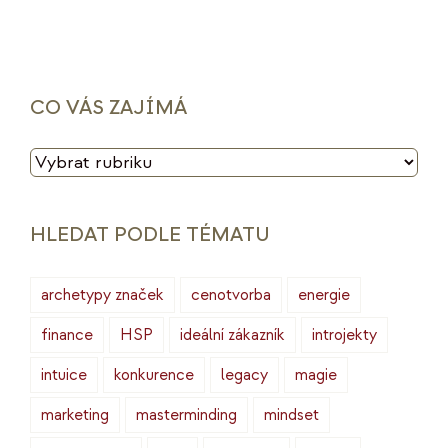
CO VÁS ZAJÍMÁ
CO
VÁS
ZAJÍMÁ
HLEDAT PODLE TÉMATU
archetypy značek
cenotvorba
energie
finance
HSP
ideální zákazník
introjekty
intuice
konkurence
legacy
magie
marketing
masterminding
mindset