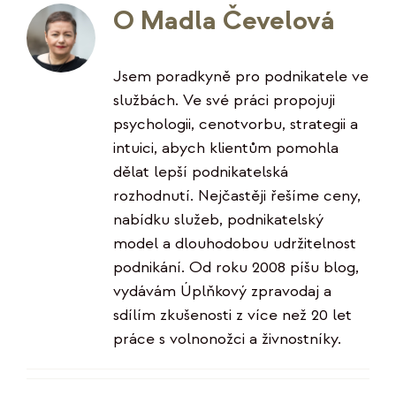
O
Madla Čevelová
Jsem poradkyně pro podnikatele ve
službách. Ve své práci propojuji
psychologii, cenotvorbu, strategii a
intuici, abych klientům pomohla
dělat lepší podnikatelská
rozhodnutí. Nejčastěji řešíme ceny,
nabídku služeb, podnikatelský
model a dlouhodobou udržitelnost
podnikání. Od roku 2008 píšu blog,
vydávám Úplňkový zpravodaj a
sdílím zkušenosti z více než 20 let
práce s volnonožci a živnostníky.
Facebook
LinkedIn