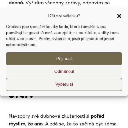
denně.
Vyřídím všechny zprávy, odpovím na
komentáře, krátce se podívám do svých
Dáte si sušenku?
oblíbených skupin… a pak to zase vypnu. Vlastní
příspěvky nastavuju jednou za týden přes
Cookies jsou speciální kousky kódu, které tomuhle webu
pomáhají fungovat. A mně zase zjistit, na co klikáte, a díky tomu
plánovací
nástroj Buffer
.
dělat web lepším. Prosím, vyberte si, jestli je chcete přijmout
nebo odmítnout.
Jde podnikat
Přijmout
bez sociálních
Odmítnout
Vyberu si
sítí?
Navzdory své dubnové zkušenosti si
pořád
myslím, že ano
. A zdá se, že to začíná být téma.