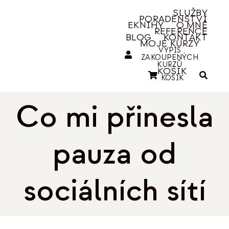
Přeskočit
SLUŽBY
PORADENSTVÍ
na
EKNIHY
O MNĚ
REFERENCE
obsah
BLOG
KONTAKT
MOJE KURZY
VÝPIS
ZAKOUPENÝCH
KURZŮ
KOŠÍK
KOŠÍK
Co mi přinesla
pauza od
sociálních sítí