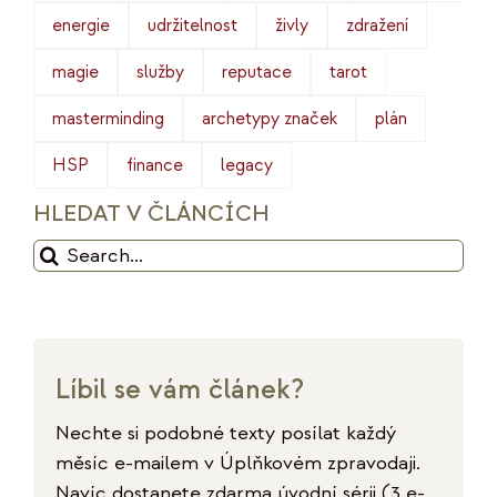
energie
udržitelnost
živly
zdražení
magie
služby
reputace
tarot
masterminding
archetypy značek
plán
HSP
finance
legacy
HLEDAT V ČLÁNCÍCH
Hledat:
Líbil se vám článek?
Nechte si podobné texty posílat každý
měsíc e-mailem v Úplňkovém zpravodaji.
Navíc dostanete zdarma úvodní sérii (3 e-