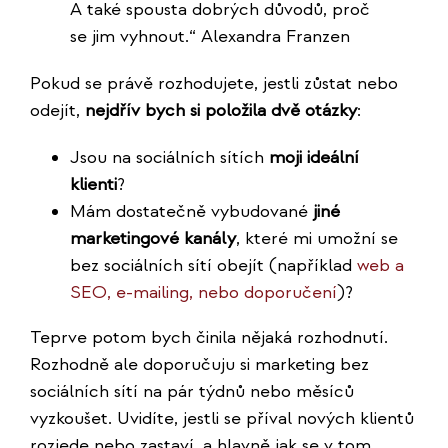
A také spousta dobrých důvodů, proč
se jim vyhnout.“ Alexandra Franzen
Pokud se právě rozhodujete, jestli zůstat nebo
odejít,
nejdřív bych si položila dvě otázky
:
Jsou na sociálních sítích
moji ideální
klienti
?
Mám dostatečně vybudované
jiné
marketingové kanály
, které mi umožní se
bez sociálních sítí obejít (například
web a
SEO, e-mailing, nebo doporučení
)?
Teprve potom bych činila nějaká rozhodnutí.
Rozhodně ale doporučuju si marketing bez
sociálních sítí na pár týdnů nebo měsíců
vyzkoušet. Uvidíte, jestli se příval nových klientů
rozjede nebo zastaví, a hlavně jak se v tom