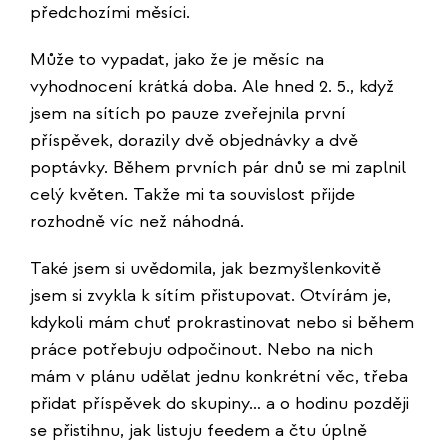
předchozími měsíci.
Může to vypadat, jako že je měsíc na
vyhodnocení krátká doba. Ale hned 2. 5., když
jsem na sítích po pauze zveřejnila první
příspěvek, dorazily dvě objednávky a dvě
poptávky. Během prvních pár dnů se mi zaplnil
celý květen. Takže mi ta souvislost přijde
rozhodně víc než náhodná.
Také jsem si uvědomila, jak bezmyšlenkovitě
jsem si zvykla k sítím přistupovat. Otvírám je,
kdykoli mám chuť prokrastinovat nebo si během
práce potřebuju odpočinout. Nebo na nich
mám v plánu udělat jednu konkrétní věc, třeba
přidat příspěvek do skupiny… a o hodinu později
se přistihnu, jak listuju feedem a čtu úplně