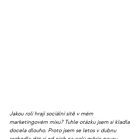
Jakou roli hrají sociální sítě v mém
marketingovém mixu? Tuhle otázku jsem si kladla
docela dlouho. Proto jsem se letos v dubnu
rozhodla dát si od nich na celý měsíc pauzu.