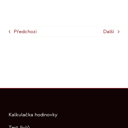
Předchozí
Další
Kalkulačka hodinovky
Test živlů