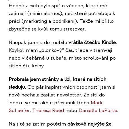
Hodně z nich bylo spíš o věcech, které mě
zajímají (minimalismus), než které potřebuju k
práci (marketing a podnikání). Takže mi přišlo
zbytečné se kvůli tomu stresovat.
Naopak jsem si do mobilu
vrátila čtečku Kindle
.
Kdykoli mám „plonkový“ čas, třeba v tramvaji
nebo v čekárně u zubaře, místo scrollování po
sítích čtu knihy.
Probrala jsem stránky a lidi, které na sítích
sleduju.
Od pár inspirativních osobností jsem si
nově nechala zasílat newsletter. Ze sítí do
inboxu se mi takhle přesunuli třeba
Mark
Schaefer
,
Theresa Reed
nebo
Danielle LaPorte
.
Na sítě se zatím pouštím
dávkově nejvýše 2x