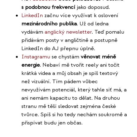
s podobnou frekvencí
jako doposud.
LinkedIn
začnu více využívat k oslovení
mezinárodního publika
. Už od ledna
vydávám
anglický newsletter
. Teď pomalu
přidávám posty v angličtině a postupně
LinkedIn do AJ přepnu úplně.
Instagramu
se chystám
věnovat méně
energie
. Nebaví mě tvořit reely ani točit
krátká videa a můj obsah je spíš textový
než vizuální. Tím pádem vůbec
nevyužívám potenciál, který tahle síť má, a
ani nemám kapacitu to dělat. Na druhou
stranu mě těší sledovat zejména české
tvůrce. Spíš si ho tedy nechám soukromě a
přispívat budu jen občas.