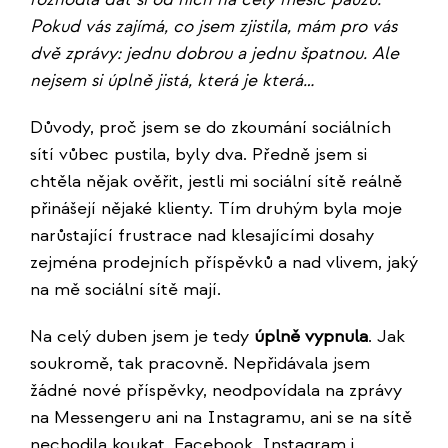
Pokud vás zajímá, co jsem zjistila, mám pro vás
dvě zprávy: jednu dobrou a jednu špatnou. Ale
nejsem si úplně jistá, která je která…
Důvody, proč jsem se do zkoumání sociálních
sítí vůbec pustila, byly dva. Předně jsem si
chtěla nějak ověřit, jestli mi sociální sítě reálně
přinášejí nějaké klienty. Tím druhým byla moje
narůstající frustrace nad klesajícími dosahy
zejména prodejních příspěvků a nad vlivem, jaký
na mě sociální sítě mají.
Na celý duben jsem je tedy
úplně vypnula
. Jak
soukromě, tak pracovně. Nepřidávala jsem
žádné nové příspěvky, neodpovídala na zprávy
na Messengeru ani na Instagramu, ani se na sítě
nechodila koukat. Facebook, Instagram i