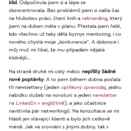
klid
. Odpočinula jsem si a lépe se
zkoncentrovala. Bez problémů jsem si našla čas
na hlubokou práci, čtení knih a
rebranding
, který
jsem na duben měla v plánu. Přestala jsem řešit,
kdo všechno už taky dělá byznys mentoring, i co
nového chystá moje „konkurence“. A dokonce i
můj muž mi říkal, že mu připadám nějaká
klidnější…
Na straně druhé mi celý měsíc
nepřišly žádné
nové poptávky
. A to jsem během dubna poslala
tři newslettery (jeden
úplňkový zpravodaj
, jednu
nabídku služeb na novoluní a jeden
newsletter
na LinkedIn v angličtině
), a jako účastnice
navštívila pár networkingů. Na konzultace se mi
hlásili jen stávající klienti a bylo jich celkově
méně. Jak ve srovnání s jinými dubny, tak s