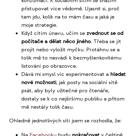
konzumací. K sociálním sítím se snažím
přistupovat více vědomě. Ujasnit si, proč
tam jdu, kolik na to mám času a jaká je
moje strategie.
Když cítím únavu, učím se
zvednout se od
počítače a dělat něco jiného
. Třeba se jít
projít nebo vyložit myčku. Protáhnu se a
tolik mě to nesvádí k bezmyšlenkovitému
listování po obrazovce.
Dává mi smysl víc experimentovat a
hledat
nové možnosti
, jak posty na sociální sítě
psát, aby byly užitečné pro čtenáře,
dostaly se k co nejširšímu publiku a přitom
mě nestály tolik času.
Ohledně jednotlivých sítí jsem se rozhodla, že:
Na
Facebooku
budu
pokračovat
v češtině