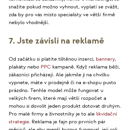
snažíte pokud možno vyhnout, vyplatí se zvážit,
zda by pro vás místo specialisty ve větší firmě
nebylo vhodnější.
7. Jste závislí na reklamě
Od začátku si platíte tištěnou inzerci,
bannery
,
plakáty nebo
PPC
kampaně. Když reklama běží,
zákazníci přicházejí. Ale jakmile ji na chvilku
vypnete, máte v prodejně či na e-shopu pusto
prázdno. Tenhle model může fungovat u
velkých firem, které mají větší rozpočet a
mohou si dovolit jeden produkt dotovat druhým.
Pro malé firmy a živnostníky je to ale
likvidační
strategie
. Reklama je fajn pro prvních pár
měsíců, ale aby menší byznys fungoval, její roli