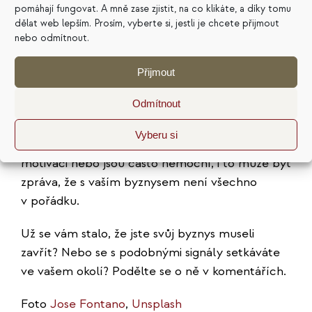
9. Opouštějí vás zaměstnanci
pomáhají fungovat. A mně zase zjistit, na co klikáte, a díky tomu
dělat web lepším. Prosím, vyberte si, jestli je chcete přijmout
nebo odmítnout.
Doby, kdy člověk strávil celý pracovní život
v jedné firmě, už jsou dávno pryč. Přesto –
Přijmout
v dobrých firmách mají zaměstnanci tendenci
Odmítnout
setrvávat. Mluvila jsem s lidmi, kteří svá místa
zastávali už osm, 10 nebo dokonce 18 let. Pokud
Vyberu si
vám lidé často odcházejí, stěžují si, mají slabou
motivaci nebo jsou často nemocní, i to může být
zpráva, že s vaším byznysem není všechno
v pořádku.
Už se vám stalo, že jste svůj byznys museli
zavřít? Nebo se s podobnými signály setkáváte
ve vašem okolí? Podělte se o ně v komentářích.
Foto
Jose Fontano
,
Unsplash