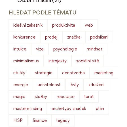
Osobní značka
(21)
HLEDAT PODLE TÉMATU
ideální zákazník
produktivita
web
konkurence
prodej
značka
podnikání
intuice
vize
psychologie
mindset
minimalismus
introjekty
sociální sítě
rituály
strategie
cenotvorba
marketing
energie
udržitelnost
živly
zdražení
magie
služby
reputace
tarot
masterminding
archetypy značek
plán
HSP
finance
legacy