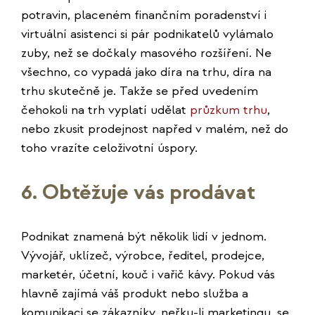
potravin, placeném finančním poradenství i
virtuální asistenci si pár podnikatelů vylámalo
zuby, než se dočkaly masového rozšíření. Ne
všechno, co vypadá jako díra na trhu, díra na
trhu skutečně je. Takže se před uvedením
čehokoli na trh vyplatí udělat
průzkum trhu
,
nebo zkusit prodejnost napřed v malém, než do
toho vrazíte celoživotní úspory.
6. Obtěžuje vás prodávat
Podnikat znamená být několik lidí v jednom.
Vývojář, uklízeč, výrobce, ředitel, prodejce,
marketér, účetní, kouč i vařič kávy. Pokud vás
hlavně zajímá váš produkt nebo služba a
komunikaci se zákazníky, neřku-li marketingu, se