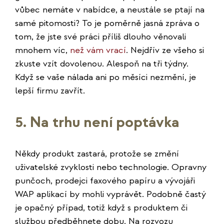
vůbec nemáte v nabídce, a neustále se ptají na
samé pitomosti? To je poměrně jasná zpráva o
tom, že jste své práci příliš dlouho věnovali
mnohem víc,
než vám vrací
. Nejdřív ze všeho si
zkuste vzít dovolenou. Alespoň na tři týdny.
Když se vaše nálada ani po měsíci nezmění, je
lepší firmu zavřít.
5. Na trhu není poptávka
Někdy produkt zastará, protože se změní
uživatelské zvyklosti nebo technologie. Opravny
punčoch, prodejci faxového papíru a vývojáři
WAP aplikací by mohli vyprávět. Podobně častý
je opačný případ, totiž když s produktem či
službou předběhnete dobu. Na rozvozu