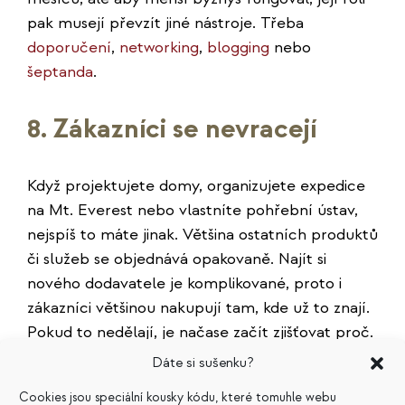
pak musejí převzít jiné nástroje. Třeba
doporučení
,
networking
,
blogging
nebo
šeptanda
.
8. Zákazníci se nevracejí
Když projektujete domy, organizujete expedice
na Mt. Everest nebo vlastníte pohřební ústav,
nejspíš to máte jinak. Většina ostatních produktů
či služeb se objednává opakovaně. Najít si
nového dodavatele je komplikované, proto i
zákazníci většinou nakupují tam, kde už to znají.
Pokud to nedělají, je načase začít zjišťovat proč.
A jak moc je situace závažná.
Dáte si sušenku?
Cookies jsou speciální kousky kódu, které tomuhle webu