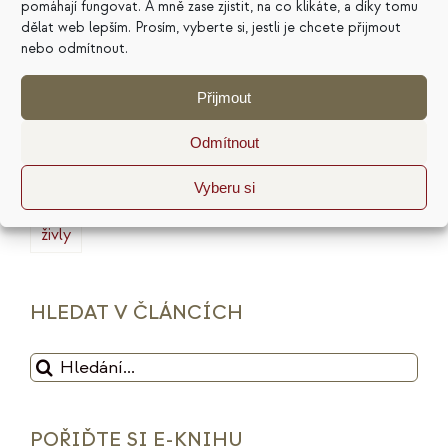
pomáhají fungovat. A mně zase zjistit, na co klikáte, a díky tomu
dělat web lepším. Prosím, vyberte si, jestli je chcete přijmout
marketing
masterminding
mindset
nebo odmítnout.
minimalismus
plán
podnikání
prodej
Přijmout
produktivita
psychologie
reputace
rituály
Odmítnout
služby
sociální sítě
strategie
tarot
Vyberu si
udržitelnost
vize
web
zdražení
značka
živly
HLEDAT V ČLÁNCÍCH
Hledat:
POŘIĎTE SI E-KNIHU