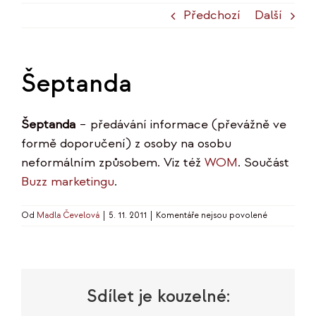
Předchozí
Další
Šeptanda
Šeptanda
– předávání informace (převážně ve
formě doporučení) z osoby na osobu
neformálním způsobem. Viz též
WOM
. Součást
Buzz marketingu
.
u
Od
Madla Čevelová
|
5. 11. 2011
|
Komentáře nejsou povolené
textu
s
názvem
Šeptanda
Sdílet je kouzelné: