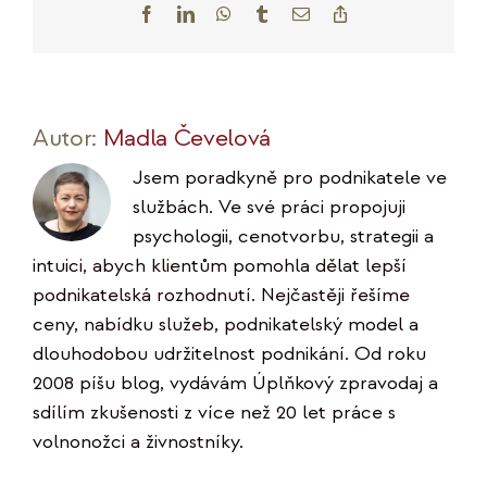
Facebook
LinkedIn
WhatsApp
Tumblr
E-
Copy
mail
Link
Autor:
Madla Čevelová
Jsem poradkyně pro podnikatele ve
službách. Ve své práci propojuji
psychologii, cenotvorbu, strategii a
intuici, abych klientům pomohla dělat lepší
podnikatelská rozhodnutí. Nejčastěji řešíme
ceny, nabídku služeb, podnikatelský model a
dlouhodobou udržitelnost podnikání. Od roku
2008 píšu blog, vydávám Úplňkový zpravodaj a
sdílím zkušenosti z více než 20 let práce s
volnonožci a živnostníky.