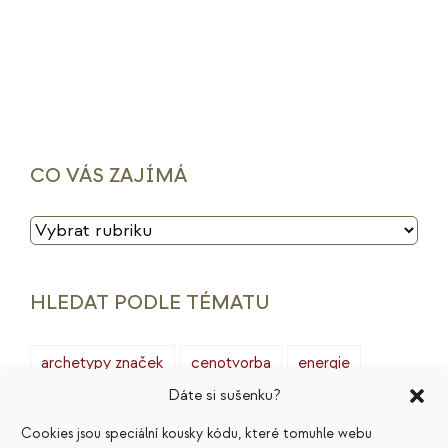
CO VÁS ZAJÍMÁ
CO
VÁS
ZAJÍMÁ
HLEDAT PODLE TÉMATU
archetypy značek
cenotvorba
energie
Dáte si sušenku?
finance
HSP
ideální zákazník
introjekty
Cookies jsou speciální kousky kódu, které tomuhle webu
intuice
konkurence
legacy
magie