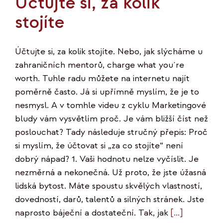
Účtujte si, za kolik
stojíte
Účtujte si, za kolik stojíte. Nebo, jak slýcháme u
zahraničních mentorů, charge what you´re
worth. Tuhle radu můžete na internetu najít
poměrně často. Já si upřímně myslím, že je to
nesmysl. A v tomhle videu z cyklu Marketingové
bludy vám vysvětlím proč. Je vám bližší číst než
poslouchat? Tady následuje stručný přepis: Proč
si myslím, že účtovat si „za co stojíte“ není
dobrý nápad? 1. Vaši hodnotu nelze vyčíslit. Je
nezměrná a nekonečná. Už proto, že jste úžasná
lidská bytost. Máte spoustu skvělých vlastností,
dovedností, darů, talentů a silných stránek. Jste
naprosto báječní a dostateční. Tak, jak
[...]