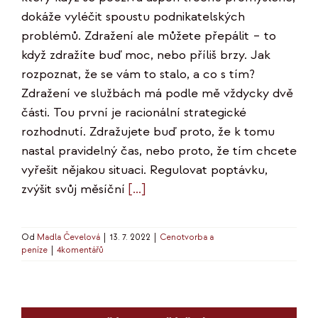
dokáže vyléčit spoustu podnikatelských
problémů. Zdražení ale můžete přepálit – to
když zdražíte buď moc, nebo příliš brzy. Jak
rozpoznat, že se vám to stalo, a co s tím?
Zdražení ve službách má podle mě vždycky dvě
části. Tou první je racionální strategické
rozhodnutí. Zdražujete buď proto, že k tomu
nastal pravidelný čas, nebo proto, že tím chcete
vyřešit nějakou situaci. Regulovat poptávku,
zvýšit svůj měsíční
[...]
Od
Madla Čevelová
|
13. 7. 2022
|
Cenotvorba a
peníze
|
4komentářů