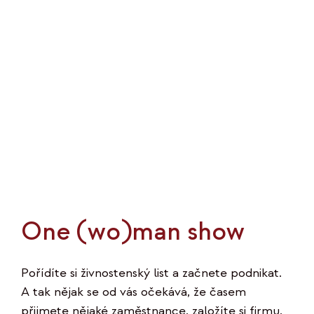
chodit
na
mastermind
One (wo)man show
Pořídíte si živnostenský list a začnete podnikat.
A tak nějak se od vás očekává, že časem
přijmete nějaké zaměstnance, založíte si firmu,