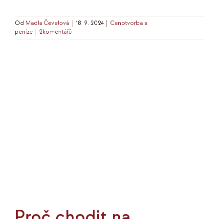
Od
Madla Čevelová
|
18. 9. 2024
|
Cenotvorba a
peníze
|
2komentářů
Proč chodit na