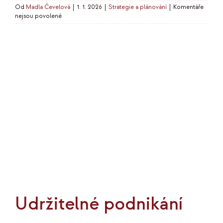
Od
Madla Čevelová
|
1. 1. 2026
|
Strategie a plánování
|
Komentáře
u
nejsou povolené
textu
s
názvem
Jak
podnikat
ve
větším
klidu
Udržitelné podnikání