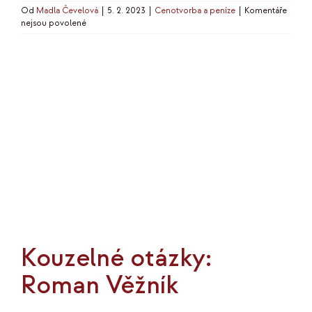
Od
Madla Čevelová
|
5. 2. 2023
|
Cenotvorba a peníze
|
Komentáře
u
nejsou povolené
textu
s
názvem
5
užitečných
výpočtů
pro
váš
byznys
Kouzelné otázky:
Roman Věžník