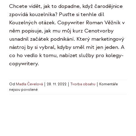
Chcete vidět, jak to dopadne, když čarodějnice
zpovídá kouzelníka? Pusťte si tenhle díl
Kouzelných otázek. Copywriter Roman Věžník v
něm popisuje, jak mu můj kurz Cenotvorby
usnadnil začátek podnikání. Který marketingový
nástroj by si vybral, kdyby směl mít jen jeden. A
co ho vedlo k tomu, nabízet služby pro kolegy-
copywritery.
Od
Madla Čevelová
|
28. 11. 2022
|
Tvorba obsahu
|
Komentáře
u
nejsou povolené
textu
s
názvem
Kouzelné
otázky:
Roman
Věžník