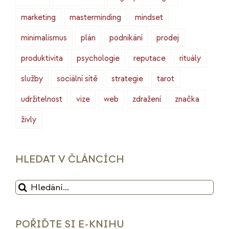
marketing
masterminding
mindset
minimalismus
plán
podnikání
prodej
produktivita
psychologie
reputace
rituály
služby
sociální sítě
strategie
tarot
udržitelnost
vize
web
zdražení
značka
živly
HLEDAT V ČLÁNCÍCH
Hledat:
POŘIĎTE SI E-KNIHU