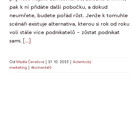
pak k ní přidáte další pobočku, a dokud
neumřete, budete pořád růst. Jenže k tomuhle
scénáři existuje alternativa, kterou si rok od roku
volí stále více podnikatelů – zůstat podnikat
sami.
[…]
Od
Madla Čevelová
|
27. 10. 2023
|
Autentický
marketing
|
4komentářů