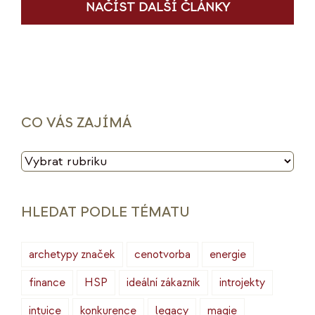
NAČÍST DALŠÍ ČLÁNKY
CO VÁS ZAJÍMÁ
CO
VÁS
ZAJÍMÁ
HLEDAT PODLE TÉMATU
archetypy značek
cenotvorba
energie
finance
HSP
ideální zákazník
introjekty
intuice
konkurence
legacy
magie