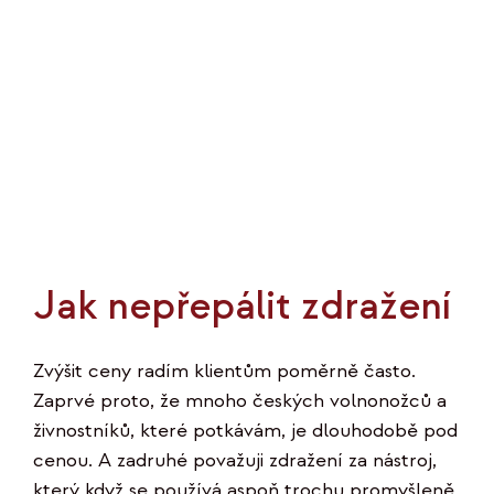
Jak nepřepálit zdražení
Zvýšit ceny radím klientům poměrně často.
Zaprvé proto, že mnoho českých volnonožců a
živnostníků, které potkávám, je dlouhodobě pod
cenou. A zadruhé považuji zdražení za nástroj,
který když se používá aspoň trochu promyšleně,