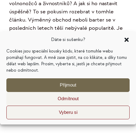
volnonožců a živnostníků? A jak si ho nastavit
úspěšně? To se pokusím rozebrat v tomhle
článku. Výměnný obchod neboli barter se v
posledních letech těší nebývalé popularitě. Je
ekologický, udržitelný, pomáhá redukovat odpad,
Dáte si sušenku?
a navíc podporuje rozvoj mezilidských vztahů a
Cookies jsou speciální kousky kódu, které tomuhle webu
sousedských komunit. Lidi baví
[...]
pomáhají fungovat. A mně zase zjistit, na co klikáte, a díky tomu
dělat web lepším. Prosím, vyberte si, jestli je chcete přijmout
nebo odmítnout.
Od
Madla Čevelová
|
6. 4. 2023
|
Strategie a plánování
|
Komentáře
u
nejsou povolené
textu
Přijmout
s
názvem
Odmítnout
Jak
na
výměnný
Vyberu si
obchod