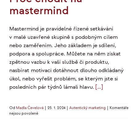
mastermind
Mastermind je pravidelné řízené setkávání
v malé uzavřené skupině s podobným cílem
nebo zaměřením. Jeho základem je sdílení,
podpora a spolupráce. Můžete na něm získat
zpětnou vazbu k vaší službě či produktu,
nasbírat motivaci dotáhnout dlouho odkládaný
úkol, nebo vyřešit problém, se kterým jste si
posledních pár týdnů lámali hlavu.
[…]
Od
Madla Čevelová
|
25. 1. 2024
|
Autentický marketing
|
Komentáře
u
nejsou povolené
textu
s
názvem
Proč