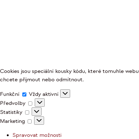
Cookies jsou speciální kousky kódu, které tomuhle webu p
chcete přijmout nebo odmítnout.
Funkční
Funkční
Vždy aktivní
Předvolby
Předvolby
Statistiky
Statistiky
Marketing
Marketing
Spravovat možnosti