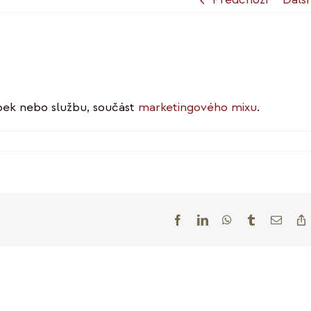
bek nebo službu, součást
marketingového mixu
.
tu
zvem
na
Facebook
LinkedIn
WhatsApp
Tumblr
E-
mail
L