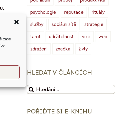
podnikání
prodej
produktivita
u,
psychologie
reputace
rituály
Od
služby
sociální sítě
strategie
tarot
udržitelnost
vize
web
ě zase
ete
zdražení
značka
živly
HLEDAT V ČLÁNCÍCH
Hledat:
POŘIĎTE SI E-KNIHU