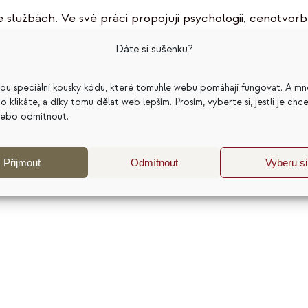
službách. Ve své práci propojuji psychologii, cenotvorb
pomohla dělat lepší podnikatelská rozhodnutí. Nejčastěji
Dáte si sušenku?
katelský model a dlouhodobou udržitelnost podnikání. 
j a sdílím zkušenosti z více než 20 let práce s
sou speciální kousky kódu, které tomuhle webu pomáhají fungovat. A mn
a co klikáte, a díky tomu dělat web lepším. Prosím, vyberte si, jestli je chc
nebo odmítnout.
Přijmout
Odmítnout
Vyberu si