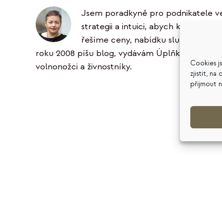
Jsem poradkyně pro podnikatele ve 
strategii a intuici, abych klientům 
řešíme ceny, nabídku služeb, podni
roku 2008 píšu blog, vydávám Úplňkový zpravoda
Cookies j
volnonožci a živnostníky.
zjistit, n
přijmout 