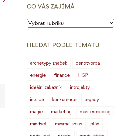
CO VÁS ZAJÍMÁ
CO
VÁS
ZAJÍMÁ
HLEDAT PODLE TÉMATU
archetypy značek
cenotvorba
energie
finance
HSP
ideální zákazník
introjekty
Copy
intuice
konkurence
legacy
ink
magie
marketing
masterminding
mindset
minimalismus
plán