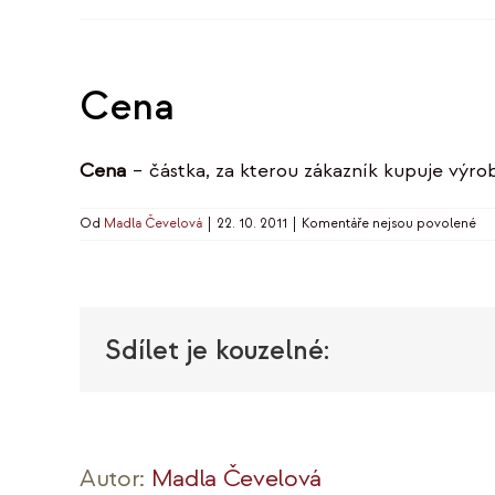
Cena
Cena
– částka, za kterou zákazník kupuje výro
u
Od
Madla Čevelová
|
22. 10. 2011
|
Komentáře nejsou povolené
tex
s
ná
Ce
Sdílet je kouzelné:
Autor:
Madla Čevelová