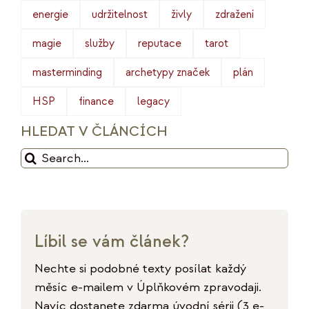
energie
udržitelnost
živly
zdražení
magie
služby
reputace
tarot
masterminding
archetypy značek
plán
HSP
finance
legacy
HLEDAT V ČLÁNCÍCH
Hledat:
Líbil se vám článek?
Nechte si podobné texty posílat každý
měsíc e-mailem v Úplňkovém zpravodaji.
Navíc dostanete zdarma úvodní sérii (3 e-