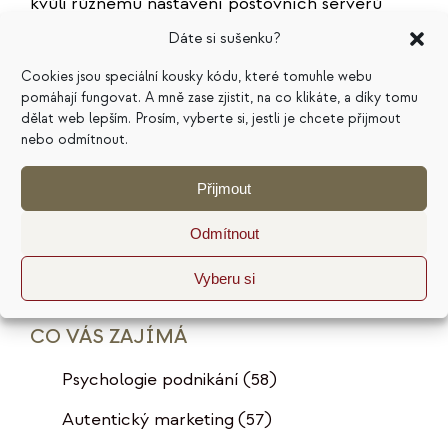
kvůli různému nastavení poštovních serverů
úplně přesné. Více informací vám poskytne
Dáte si sušenku?
srovnání jednotlivých kampaní mezi sebou, nebo
Cookies jsou speciální kousky kódu, které tomuhle webu
provázání s dalšími nástroji, například
Google
pomáhají fungovat. A mně zase zjistit, na co klikáte, a díky tomu
Analytics
.
dělat web lepším. Prosím, vyberte si, jestli je chcete přijmout
nebo odmítnout.
Foto
Seth Doyle
,
Unsplash
Přijmout
Doba čtení 3,7 min.
Publikováno: 3. 10. 2012
Odmítnout
Rubrika:
Tvorba obsahu
Štítky:
prodej
,
sociální sítě
Vyberu si
CO VÁS ZAJÍMÁ
Psychologie podnikání
(58)
Autentický marketing
(57)