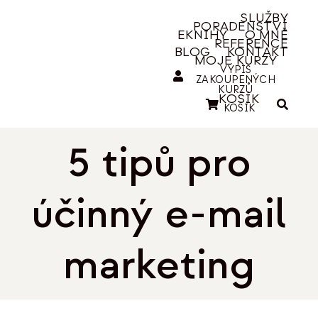
Přeskočit
SLUŽBY
PORADENSTVÍ
na
EKNIHY
O MNĚ
REFERENCE
obsah
BLOG
KONTAKT
MOJE KURZY
VÝPIS
ZAKOUPENÝCH
KURZŮ
KOŠÍK
KOŠÍK
5 tipů pro
účinný e-mail
marketing