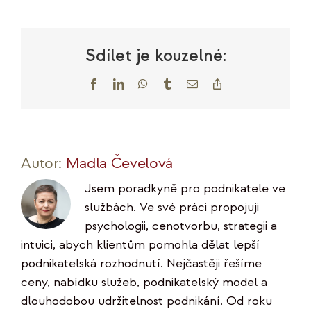
s
názvem
Autorespo
Sdílet je kouzelné:
Facebook
LinkedIn
WhatsApp
Tumblr
E-
Copy
mail
Link
Autor:
Madla Čevelová
Jsem poradkyně pro podnikatele ve
službách. Ve své práci propojuji
psychologii, cenotvorbu, strategii a
intuici, abych klientům pomohla dělat lepší
podnikatelská rozhodnutí. Nejčastěji řešíme
ceny, nabídku služeb, podnikatelský model a
dlouhodobou udržitelnost podnikání. Od roku