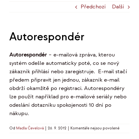
Předchozí
Další
Autorespondér
Autorespondér
– e-mailová zpráva, kterou
systém odešle automaticky poté, co se nový
zákazník přihlásí nebo zaregistruje. E-mail stačí
předem připravit jen jednou, zákazník e-mail
obdrží okamžitě po registraci. Autorespondéry
lze použít například pro e-mailové seriály nebo
odeslání dotazníku spokojenosti 10 dní po
nákupu.
u
Od
Madla Čevelová
|
26. 9. 2012
|
Komentáře nejsou povolené
textu