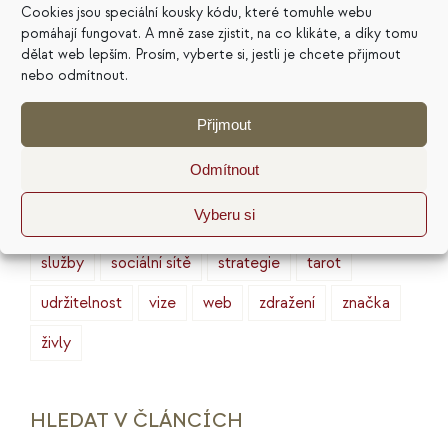
Cookies jsou speciální kousky kódu, které tomuhle webu
archetypy značek
cenotvorba
energie
pomáhají fungovat. A mně zase zjistit, na co klikáte, a díky tomu
dělat web lepším. Prosím, vyberte si, jestli je chcete přijmout
finance
HSP
ideální zákazník
introjekty
nebo odmítnout.
intuice
konkurence
legacy
magie
Přijmout
marketing
masterminding
mindset
Odmítnout
minimalismus
plán
podnikání
prodej
Vyberu si
produktivita
psychologie
reputace
rituály
služby
sociální sítě
strategie
tarot
udržitelnost
vize
web
zdražení
značka
živly
HLEDAT V ČLÁNCÍCH