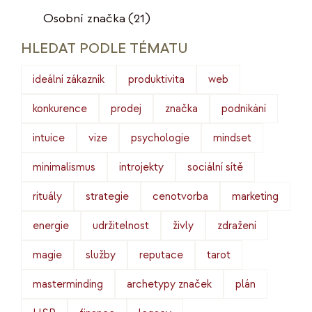
Osobní značka
(21)
HLEDAT PODLE TÉMATU
ideální zákazník
produktivita
web
konkurence
prodej
značka
podnikání
intuice
vize
psychologie
mindset
minimalismus
introjekty
sociální sítě
rituály
strategie
cenotvorba
marketing
energie
udržitelnost
živly
zdražení
magie
služby
reputace
tarot
masterminding
archetypy značek
plán