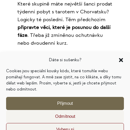
Které skupině máte největší šanci prodat
týdenní pobyt s tarotem v Chorvatsku?
Logicky té poslední. Těm předchozím
připravte věci, které je posunou do další
fáze
. Třeba již zmíněnou ochutnávku
nebo dvoudenní kurz.
3. Připravte zákazníkovi
Dáte si sušenku?
cestu.
Cookies jsou speciální kousky kódu, které tomuhle webu
pomáhají fungovat. A mně zase zjistit, na co klikáte, a díky tomu
dělat web lepším. Prosím, vyberte si, jestli je chcete přijmout
Zákazníci se
vůči nákupu nacházejí v
nebo odmítnout.
různých fázích
. Tohle popisuje známý
Přijmout
framework Avinashe Kaushika
SEE –
THINK – DO – CARE
.
Odmítnout
Vyberu si