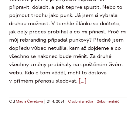
připravit, doladit, a pak teprve spustit. Nebo to
pojmout trochu jako punk. Já jsem si vybrala
druhou možnost. V tomhle článku se dočtete,
jak celý proces probíhal a co mi přinesl. Proč mi
můj rebranding připadal punkový? Předně jsem
dopředu vůbec netušila, kam až dojdeme a co
všechno se nakonec bude měnit. Za druhé
všechny změny probíhaly na spuštěném živém
webu. Kdo o tom věděl, mohl to doslova
v přímém přenosu sledovat.
[…]
Od
Madla Čevelová
|
24. 4. 2024
|
Osobní značka
|
26komentářů