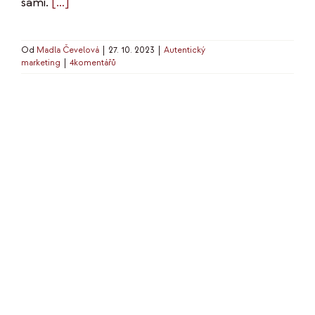
sami.
[…]
Od
Madla Čevelová
|
27. 10. 2023
|
Autentický
marketing
|
4komentářů