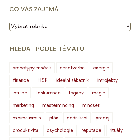
CO VÁS ZAJÍMÁ
CO
VÁS
ZAJÍMÁ
HLEDAT PODLE TÉMATU
archetypy značek
cenotvorba
energie
finance
HSP
ideální zákazník
introjekty
intuice
konkurence
legacy
magie
marketing
masterminding
mindset
minimalismus
plán
podnikání
prodej
produktivita
psychologie
reputace
rituály