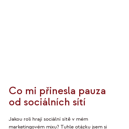
KO
MOJE
K
Co mi přinesla pauza
od sociálních sítí
Jakou roli hrají sociální sítě v mém
marketingovém mixu? Tuhle otázku jsem si