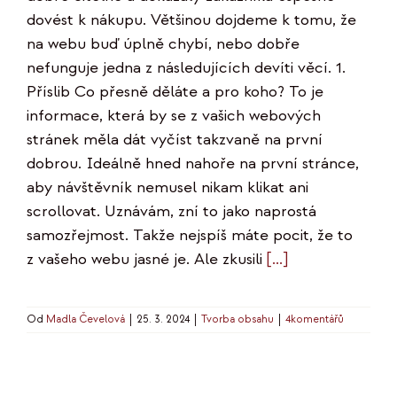
dovést k nákupu. Většinou dojdeme k tomu, že
na webu buď úplně chybí, nebo dobře
nefunguje jedna z následujících devíti věcí. 1.
Příslib Co přesně děláte a pro koho? To je
informace, která by se z vašich webových
stránek měla dát vyčíst takzvaně na první
dobrou. Ideálně hned nahoře na první stránce,
aby návštěvník nemusel nikam klikat ani
scrollovat. Uznávám, zní to jako naprostá
samozřejmost. Takže nejspíš máte pocit, že to
z vašeho webu jasné je. Ale zkusili
[...]
Od
Madla Čevelová
|
25. 3. 2024
|
Tvorba obsahu
|
4komentářů