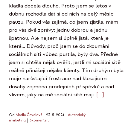
kladla docela dlouho. Proto jsem se letos v
dubnu rozhodla dát si od nich na celý měsíc
pauzu. Pokud vás zajímá, co jsem zjistila, mám
pro vás dvě zprávy: jednu dobrou a jednu
špatnou. Ale nejsem si úplně jistá, která je
která… Důvody, proč jsem se do zkoumání
sociálních sítí vůbec pustila, byly dva. Předně
jsem si chtěla nějak ověřit, jestli mi sociální sítě
reálně přinášejí nějaké klienty. Tím druhým byla
moje narůstající frustrace nad klesajícími
dosahy zejména prodejních příspěvků a nad
vlivem, jaký na mě sociální sítě mají.
[...]
Od
Madla Čevelová
|
23. 5. 2024
|
Autentický
marketing
|
6komentářů