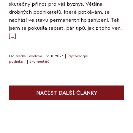
skutečný přínos pro váš byznys. Většina
drobných podnikatelů, které potkávám, se
nachází ve stavu permanentního zahlcení. Tak
jsem se pokusila sepsat, pár tipů, jak z toho ven.
[…]
Od
Madla Čevelová
|
31. 8. 2023
|
Psychologie
podnikání
|
2komentářů
NAČÍST DALŠÍ ČLÁNKY