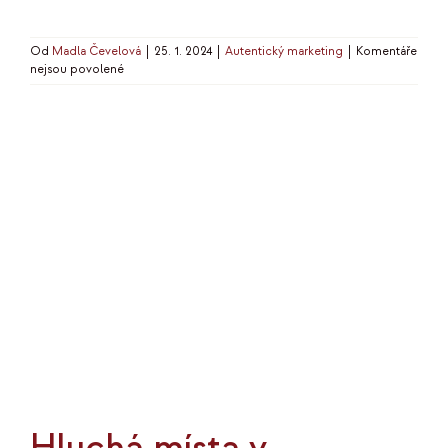
Od
Madla Čevelová
|
25. 1. 2024
|
Autentický marketing
|
Komentáře
u
nejsou povolené
textu
s
názvem
Proč
chodit
na
mastermind
Hluchá místa v