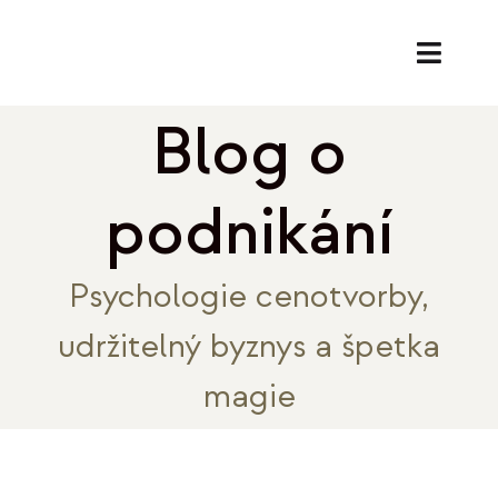
Přeskočit
na
Toggl
obsah
Naviga
Blog o
SL
PORA
podnikání
EK
Psychologie cenotvorby,
O
udržitelný byznys a špetka
REF
magie
B