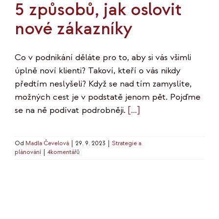
5 způsobů, jak oslovit
nové zákazníky
Co v podnikání děláte pro to, aby si vás všimli
úplně noví klienti? Takoví, kteří o vás nikdy
předtím neslyšeli? Když se nad tím zamyslíte,
možných cest je v podstatě jenom pět. Pojďme
se na ně podívat podrobněji.
[…]
Od
Madla Čevelová
|
29. 9. 2023
|
Strategie a
plánování
|
4komentářů