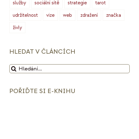
služby
sociální sítě
strategie
tarot
udržitelnost
vize
web
zdražení
značka
živly
HLEDAT V ČLÁNCÍCH
Hledat:
POŘIĎTE SI E-KNIHU