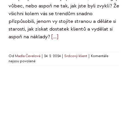
vůbec, nebo aspoň ne tak, jak jste byli zvyklí? Že
všichni kolem vás se trendům snadno
přizpůsobili, jenom vy stojíte stranou a děláte si
starosti, jak získat dostatek klientů a vydělat si
aspoň na náklady?
[…]
Od
Madla Čevelová
|
24. 2. 2024
|
Srdcový klient
|
Komentáře
u
nejsou povolené
textu
s
názvem
Jak
podnikat
v
nejisté
době