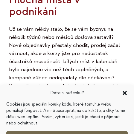
podnikání
Už se vám někdy stalo, že se vám byznys na
několik týdnů nebo měsíců doslova zastavil?
Nové objednávky přestaly chodit, prodej začal
váznout, akce a kurzy jste pro nedostatek
účastníků museli rušit, bílých míst v kalendáři
bylo najednou víc než těch zaplněných, a
kampaně vůbec nedopadaly dle očekávání?
Prozradím vám tajemství: jste úplně normální.
Dáte si sušenku?
Nějaká hluchá místa totiž občas v podnikání
máme úplně všichni. Včetně těch
Cookies jsou speciální kousky kódu, které tomuhle webu
nejúspěšnějších.
[…]
pomáhají fungovat. A mně zase zjistit, na co klikáte, a díky tomu
dělat web lepším. Prosím, vyberte si, jestli je chcete přijmout
nebo odmítnout.
Od
Madla Čevelová
|
27. 12. 2023
|
Strategie a