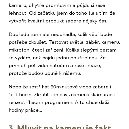
kameru, chytře promluvím a půjdu si zase
lehnout. Od začátku jsem do toho šla s tím, že
vytvořit kvalitní produkt zabere nějaký čas.
Dopředu jsem ale neodhadla, kolik věcí bude
potřeba zkoušet. Testovat světla, záběr, kameru,
mikrofon, čtecí zařízení. Kolika slepými cestami
se vydám, než najdu jednu použitelnou. Že
prvních pět videí natočím a zase smažu,
protože budou úplně k ničemu.
Nebo že sestříhat 20minutové video zabere i
šest hodin. Zkrátit ten čas znamená skamarádit
se se stříhacím programem. A to chce další
hodiny práce…
3. Mluvit na kameru je fakt