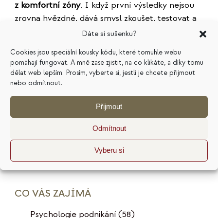
z komfortní zóny
. I když první výsledky nejsou
zrovna hvězdné, dává smysl zkoušet, testovat a
učit se něco nového.
Dáte si sušenku?
Cookies jsou speciální kousky kódu, které tomuhle webu
Konečně – síla videa je zejména tam, kde je
pomáhají fungovat. A mně zase zjistit, na co klikáte, a díky tomu
potřeba
předávat vizuální návody a/nebo
dělat web lepším. Prosím, vyberte si, jestli je chcete přijmout
emoce
. Praktické informace je lepší svěřit
nebo odmítnout.
psanému textu. Jaké zkušenosti jste s natáčením
videa udělali vy?
Přijmout
Odmítnout
Doba čtení 3,7 min.
Publikováno: 1. 6. 2014
Rubrika:
Tvorba obsahu
Štítky:
ideální zákazník
,
produktivita
Vyberu si
CO VÁS ZAJÍMÁ
Psychologie podnikání
(58)