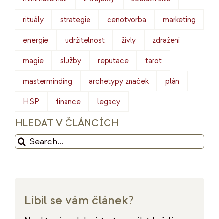
rituály
strategie
cenotvorba
marketing
energie
udržitelnost
živly
zdražení
magie
služby
reputace
tarot
masterminding
archetypy značek
plán
HSP
finance
legacy
HLEDAT V ČLÁNCÍCH
Hledat:
Líbil se vám článek?