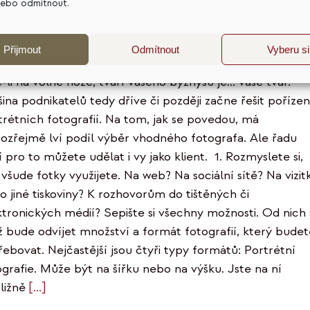
nebo odmítnout.
tipů, jak se připravit na
ortrétní focení
Přijmout
Odmítnout
Vyberu si
e-li na volné noze, tváří vašeho byznysu je… vaše tvář.
šina podnikatelů tedy dříve či později začne řešit pořízen
trétních fotografií. Na tom, jak se povedou, má
ozřejmě lví podíl výběr vhodného fotografa. Ale řadu
 pro to můžete udělat i vy jako klient. 1. Rozmyslete si,
 všude fotky využijete. Na web? Na sociální sítě? Na vizit
o jiné tiskoviny? K rozhovorům do tištěných či
ktronických médií? Sepište si všechny možnosti. Od nich 
iž bude odvíjet množství a formát fotografií, který bude
řebovat. Nejčastější jsou čtyři typy formátů: Portrétní
ografie. Může být na šířku nebo na výšku. Jste na ní
bližně
[...]