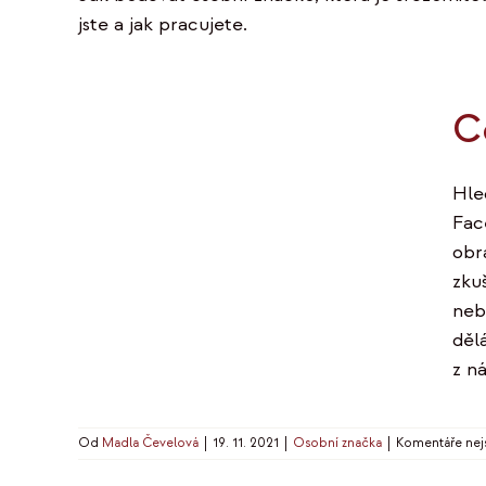
jste a jak pracujete.
C
Hle
Fac
obr
zkuš
nebo
děl
z n
Od
Madla Čevelová
|
19. 11. 2021
|
Osobní značka
|
Komentáře nej