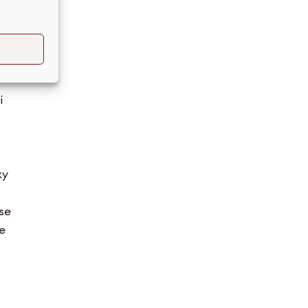
í
ky
se
te