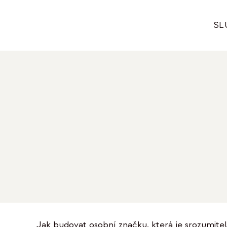
Přeskočit
na
SL
obsah
Jak budovat osobní značku, která je srozumiteln