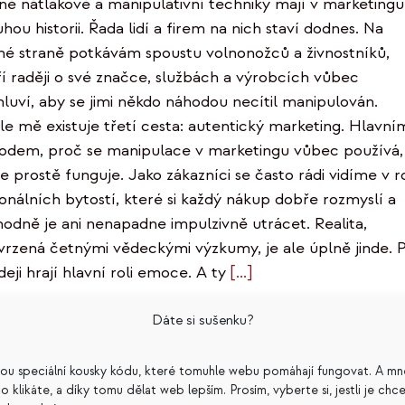
né nátlakové a manipulativní techniky mají v marketingu
hou historii. Řada lidí a firem na nich staví dodnes. Na
hé straně potkávám spoustu volnonožců a živnostníků,
ří raději o své značce, službách a výrobcích vůbec
luví, aby se jimi někdo náhodou necítil manipulován.
le mě existuje třetí cesta: autentický marketing. Hlavní
odem, proč se manipulace v marketingu vůbec používá,
že prostě funguje. Jako zákazníci se často rádi vidíme v ro
ionálních bytostí, které si každý nákup dobře rozmyslí a
hodně je ani nenapadne impulzivně utrácet. Realita,
vrzená četnými vědeckými výzkumy, je ale úplně jinde. P
eji hrají hlavní roli emoce. A ty
[...]
Dáte si sušenku?
mentář
sou speciální kousky kódu, které tomuhle webu pomáhají fungovat. A mn
a co klikáte, a díky tomu dělat web lepším. Prosím, vyberte si, jestli je chc