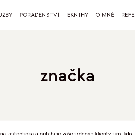
UŽBY
PORADENSTVÍ
EKNIHY
O MNĚ
REF
značka
á, autentická a přitahuje vaše srdcové klienty tím, kdo