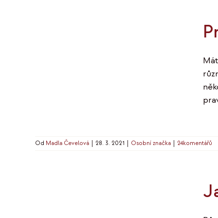
P
Mát
růz
něk
pra
Od
Madla Čevelová
|
28. 3. 2021
|
Osobní značka
|
24komentářů
J