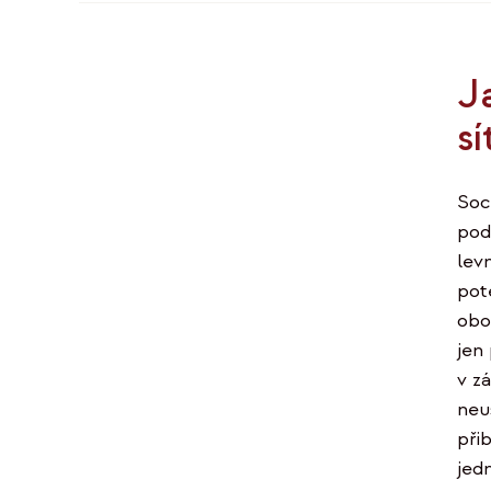
J
sí
Soc
podn
levn
pot
obo
jen
v zá
neu
při
jed