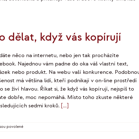
o dělat, když vás kopírují
dáte něco na internetu, nebo jen tak procházíte
ebook. Najednou vám padne do oka váš vlastní text,
ázek nebo produkt. Na webu vaší konkurence. Podobno
enost má většina lidí, kteří podnikají v on-line prostředí
 se živí hlavou. Říkat si, že když vás kopírují, nejspíš to
áte dobře, moc nepomáhá. Místo toho zkuste některé
ásledujících sedmi kroků.
[…]
u
sou povolené
textu
s