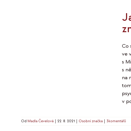
J
z
Co 
ve 
s M
s n
na 
tom
psy
v p
Od
Madla Čevelová
|
22. 8. 2021
|
Osobní značka
|
3komentářů