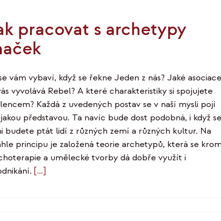
názvem
Co
ak pracovat s archetypy
dělat,
když
naček
vás
kopírují
se vám vybaví, když se řekne Jeden z nás? Jaké asociac
vás vyvolává Rebel? A které charakteristiky si spojujete
ilencem? Každá z uvedených postav se v naší mysli pojí
ějakou představou. Ta navíc bude dost podobná, i když s
ni budete ptát lidí z různých zemí a různých kultur. Na
hle principu je založená teorie archetypů, která se kro
choterapie a umělecké tvorby dá dobře využít i
odnikání.
[…]