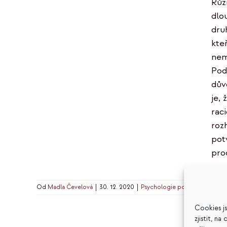
Růz
dlou
dru
kte
nem
Pod
dův
je, 
rac
roz
pot
prod
Od
Madla Čevelová
|
30. 12. 2020
|
Psychologie podnikání
|
1 ko
Cookies j
zjistit, n