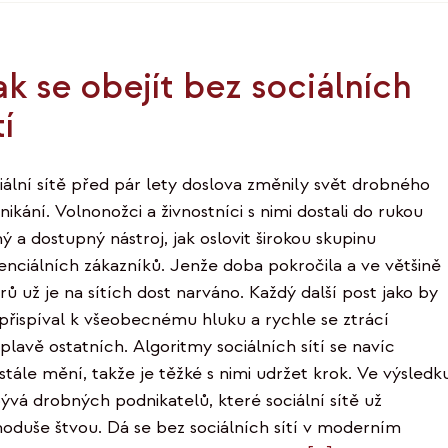
ak se obejít bez sociálních
tí
iální sítě před pár lety doslova změnily svět drobného
ikání. Volnonožci a živnostníci s nimi dostali do rukou
ý a dostupný nástroj, jak oslovit širokou skupinu
enciálních zákazníků. Jenže doba pokročila a ve většině
rů už je na sítích dost narváno. Každý další post jako by
 přispíval k všeobecnému hluku a rychle se ztrácí
plavě ostatních. Algoritmy sociálních sítí se navíc
stále mění, takže je těžké s nimi udržet krok. Ve výsledk
bývá drobných podnikatelů, které sociální sítě už
noduše štvou. Dá se bez sociálních sítí v moderním