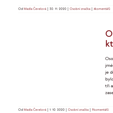
Od
Madla Čevelová
|
30. 11. 2020
|
Osobní značka
|
4komentářů
O
k
Osob
jmé
je 
byl
tři
zas
Od
Madla Čevelová
|
1. 10. 2020
|
Osobní značka
|
9komentářů