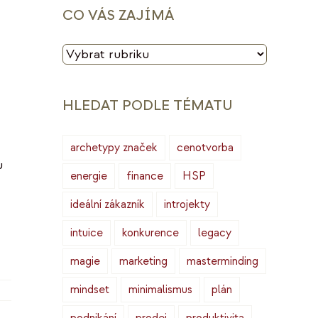
CO VÁS ZAJÍMÁ
CO
VÁS
ZAJÍMÁ
HLEDAT PODLE TÉMATU
archetypy značek
cenotvorba
u
energie
finance
HSP
ideální zákazník
introjekty
intuice
konkurence
legacy
magie
marketing
masterminding
mindset
minimalismus
plán