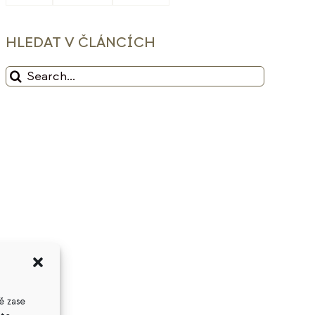
HLEDAT V ČLÁNCÍCH
Hledat:
ě zase