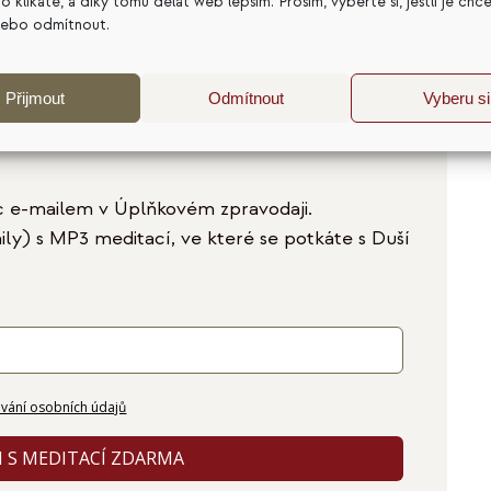
a co klikáte, a díky tomu dělat web lepším. Prosím, vyberte si, jestli je chc
nebo odmítnout.
Přijmout
Odmítnout
Vyberu si
c e-mailem v Úplňkovém zpravodaji.
ily) s MP3 meditací, ve které se potkáte s Duší
vání osobních údajů
I S MEDITACÍ ZDARMA