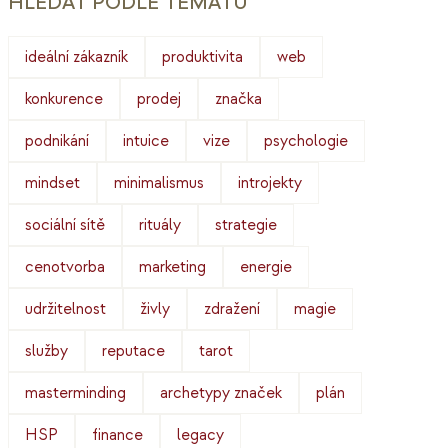
HLEDAT PODLE TÉMATU
ideální zákazník
produktivita
web
konkurence
prodej
značka
podnikání
intuice
vize
psychologie
mindset
minimalismus
introjekty
sociální sítě
rituály
strategie
cenotvorba
marketing
energie
udržitelnost
živly
zdražení
magie
služby
reputace
tarot
masterminding
archetypy značek
plán
HSP
finance
legacy