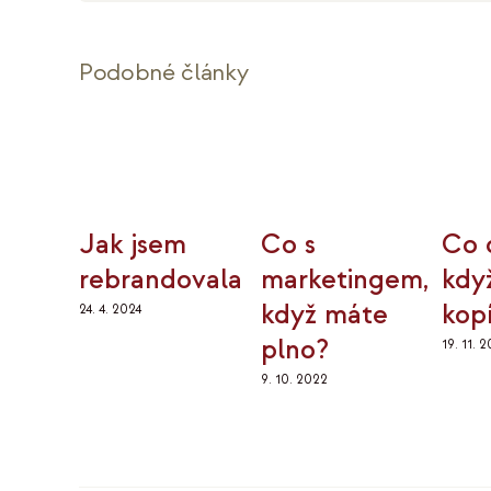
Podobné články
Jak jsem
Co s
Co 
rebrandovala
marketingem,
kdy
když máte
kopí
24. 4. 2024
plno?
19. 11. 
9. 10. 2022