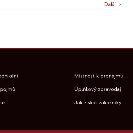
Další
odnikání
Místnost k pronájmu
 pojmů
Úplňkový zpravodaj
ce
Jak získat zákazníky