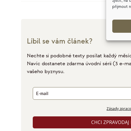
zjistit, n
přijmout 
Líbil se vám článek?
Nechte si podobné texty posílat každý měsí
Navíc dostanete zdarma úvodní sérii (3 e-ma
vašeho byznysu.
Zásady zpraco
CHCI ZPRAVODAJ 