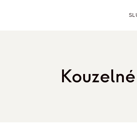
Přeskočit
na
SL
obsah
Kouzelné