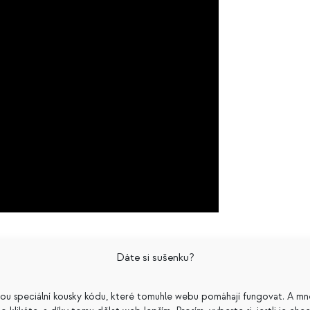
Dáte si sušenku?
sou speciální kousky kódu, které tomuhle webu pomáhají fungovat. A mn
čka
Štítky:
web