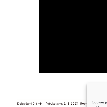
Cookies j
Doba čtení 0,4 min.
Publikováno: 27. 3. 2023
Rubrika:
Osobní zna