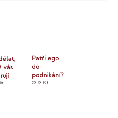
Patří ego
dělat,
do
ž vás
podnikání?
rují
20. 10. 2021
2021