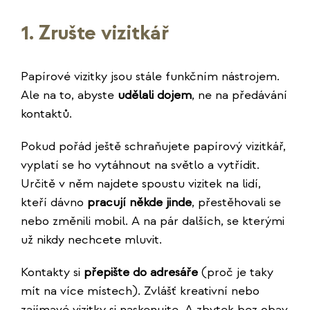
1. Zrušte vizitkář
Papírové vizitky jsou stále funkčním nástrojem.
Ale na to, abyste
udělali dojem
, ne na předávání
kontaktů.
Pokud pořád ještě schraňujete papírový vizitkář,
vyplatí se ho vytáhnout na světlo a vytřídit.
Určitě v něm najdete spoustu vizitek na lidí,
kteří dávno
pracují někde jinde
, přestěhovali se
nebo změnili mobil. A na pár dalších, se kterými
už nikdy nechcete mluvit.
Kontakty si
přepište do adresáře
(proč je taky
mít na více místech). Zvlášť kreativní nebo
zajímavé vizitky si naskenujte. A zbytek bez obav