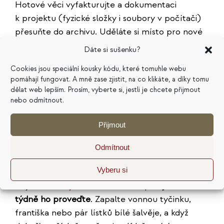
Hotové věci vyfakturujte a dokumentaci
k projektu (fyzické složky i soubory v počítači)
přesuňte do archivu. Uděláte si místo pro nové
klienty a výzvy.
Dáte si sušenku?
Cookies jsou speciální kousky kódu, které tomuhle webu
4. Čistěte svůj prostor
pomáhají fungovat. A mně zase zjistit, na co klikáte, a díky tomu
dělat web lepším. Prosím, vyberte si, jestli je chcete přijmout
nebo odmítnout.
Tohle je důležité zejména pro všechny
terapeuty, kouče, maséry a poradce, kteří ve
Přijmout
vlastních prostorách pravidelně pracují s klienty.
Odmítnout
Ale pomáhá i kodérům, grafikům, copywriterům
a kreativním profesím.
Vyberu si
Najděte si
svůj čisticí rituál
a alespoň
jednou
týdně ho proveďte
. Zapalte vonnou tyčinku,
františka nebo pár lístků bílé šalvěje, a když