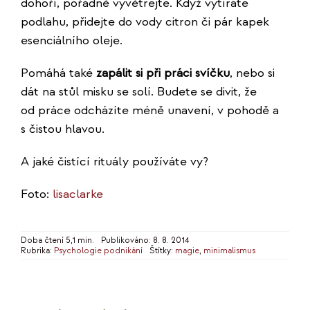
dohoří, pořádně vyvětrejte. Když vytíráte
podlahu, přidejte do vody citron či pár kapek
esenciálního oleje.
Pomáhá také
zapálit si při práci svíčku
, nebo si
dát na stůl misku se solí. Budete se divit, že
od práce odcházíte méně unavení, v pohodě a
s čistou hlavou.
A jaké čistící rituály používáte vy?
Foto:
lisaclarke
Doba čtení 5,1 min.
Publikováno: 8. 8. 2014
Rubrika:
Psychologie podnikání
Štítky:
magie
,
minimalismus