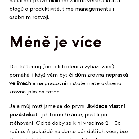
nadarmo právě úklidem začíná většina knih a
blogů o produktivitě, time managementu i
osobním rozvoji.
Méně je více
Decluttering (neboli třídění a vyhazování)
pomáhá, i když vám byt či dům zrovna
nepraská
ve švech
a na pracovním stole máte uklizeno
zrovna jako na fotce.
Já a můj muž jsme se do první
likvidace vlastní
pozůstalosti
, jak tomu říkáme, pustili při
stěhování. Od té doby se k ní vracíme 2 – 3x
ročně. A pokaždé najdeme pár dalších věcí, bez