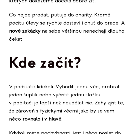
kterých dokážeme docela dobře žít.
Co nejde prodat, putuje do charity. Kromě
pocitu úlevy se rychle dostaví i chuť do práce. A
nové zakázky
na sebe většinou nenechají dlouho
čekat.
Kde začít?
V podstatě kdekoli. Vyhodit jednu věc, probrat
jeden šuplík nebo vyčistit jednu složku
v počítači je lepší než neudělat nic. Záhy zjistíte,
že zároveň s fyzickými věcmi jako by se vám
něco
rovnalo i v hlavě
.
Kdykoli máte pochybnosti, jestli něco poslat do