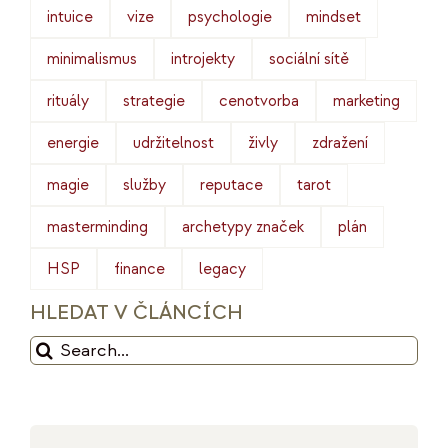
intuice
vize
psychologie
mindset
minimalismus
introjekty
sociální sítě
rituály
strategie
cenotvorba
marketing
energie
udržitelnost
živly
zdražení
magie
služby
reputace
tarot
masterminding
archetypy značek
plán
HSP
finance
legacy
HLEDAT V ČLÁNCÍCH
Hledat: