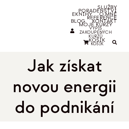
Přeskočit
SLUŽBY
PORADENSTVÍ
na
EKNIHY
O MNĚ
REFERENCE
obsah
BLOG
KONTAKT
MOJE KURZY
VÝPIS
ZAKOUPENÝCH
KURZŮ
KOŠÍK
KOŠÍK
Jak získat
novou energii
do podnikání