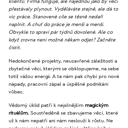
klientů. Firma funguje, ale najednou jako by věci
přestávaly plynout. Vyděláváte stejně, ale dá to
víc práce. Stanovené cíle se těsně nedaří
naplnit. A chuť do práce je menší a menší.
Obvykle to spraví pár týdnů dovolené. Ale co
když zrovna není možné někam odjet? Začněte
čistit.
Nedokončené projekty, neuzavřené záležitosti a
zbytečné věci, kterými se obklopujeme, na sebe
totiž vážou energii. A ta nám pak chybí pro nové
nápady, pracovní zápal a úspěšné podnikání
vůbec.
Vědomý úklid patří k nejsilnějším
magickým
rituálům.
Soustředěně se zbavujeme věcí, které
už k nám nepatří ani nám neslouží k růstu. Ne