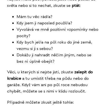
světa nebo si to nechat, zkuste se
ptát
:
Mám tu věc rád/a?
Kdy jsem ji naposled použil/a?
Vyvolává ve mně pozitivní vzpomínky nebo
pocity?
Kdy bych jel/a na půl roku do jiné země,
vezmu si ji s sebou?
Dokážu ji nahradit něčím jiným, nebo se
bez ní úplně obejít?
Věci, u kterých si nejste jistí, zkuste
zalepit do
krabice
a tu umístit třeba na půdu nebo do
garáže. Když vám ani po půl roce nebudou
chybět, můžete se s nimi v klidu rozloučit.
Případně můžete zkusit ještě tohle: