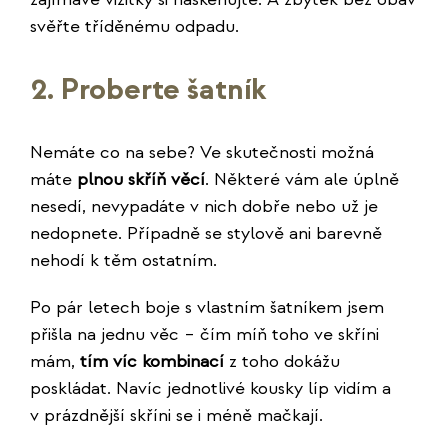
svěřte tříděnému odpadu.
2. Proberte šatník
Nemáte co na sebe? Ve skutečnosti možná
máte
plnou skříň věcí
. Některé vám ale úplně
nesedí, nevypadáte v nich dobře nebo už je
nedopnete. Případně se stylově ani barevně
nehodí k těm ostatním.
Po pár letech boje s vlastním šatníkem jsem
přišla na jednu věc – čím míň toho ve skříni
mám,
tím víc kombinací
z toho dokážu
poskládat. Navíc jednotlivé kousky líp vidím a
v prázdnější skříni se i méně mačkají.