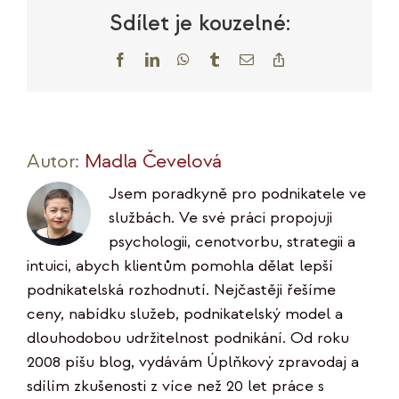
marketing
Sdílet je kouzelné:
Facebook
LinkedIn
WhatsApp
Tumblr
E-
Copy
mail
Link
Autor:
Madla Čevelová
Jsem poradkyně pro podnikatele ve
službách. Ve své práci propojuji
psychologii, cenotvorbu, strategii a
intuici, abych klientům pomohla dělat lepší
podnikatelská rozhodnutí. Nejčastěji řešíme
ceny, nabídku služeb, podnikatelský model a
dlouhodobou udržitelnost podnikání. Od roku
2008 píšu blog, vydávám Úplňkový zpravodaj a
sdílím zkušenosti z více než 20 let práce s