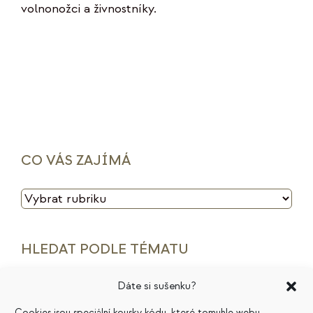
volnonožci a živnostníky.
CO VÁS ZAJÍMÁ
CO
VÁS
ZAJÍMÁ
HLEDAT PODLE TÉMATU
Dáte si sušenku?
archetypy značek
cenotvorba
energie
Cookies jsou speciální kousky kódu, které tomuhle webu