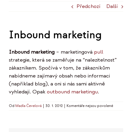
Předchozí
Další
Inbound marketing
Inbound marketing
– marketingová
pull
strategie, která se zaměřuje na “nalezitelnost”
zákazníkem. Spočívá v tom, že zákazníkům
nabídneme zajímavý obsah nebo informaci
(například blog), a oni si nás sami aktivně
vyhledají. Opak
outbound marketingu
.
u
Od
Madla Čevelová
|
30. 1. 2012
|
Komentáře nejsou povolené
textu
s
názvem
Inbound