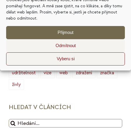
finance
HSP
ideální zákazník
introjekty
pomáhají fungovat. A mně zase zjistit, na co klikáte, a díky tomu
dělat web lepším. Prosím, vyberte si, jestli je chcete přijmout
intuice
konkurence
legacy
magie
nebo odmítnout.
marketing
masterminding
mindset
Přijmout
minimalismus
plán
podnikání
prodej
Odmítnout
produktivita
psychologie
reputace
rituály
Vyberu si
služby
sociální sítě
strategie
tarot
udržitelnost
vize
web
zdražení
značka
živly
HLEDAT V ČLÁNCÍCH
Hledat: