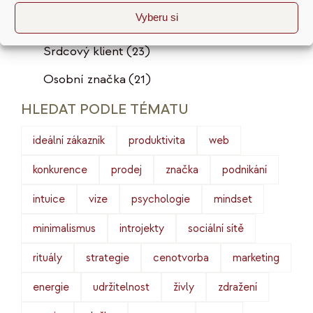
Vyberu si
Cenotvorba a peníze
(24)
Srdcový klient
(23)
Osobní značka
(21)
HLEDAT PODLE TÉMATU
ideální zákazník
produktivita
web
konkurence
prodej
značka
podnikání
intuice
vize
psychologie
mindset
minimalismus
introjekty
sociální sítě
rituály
strategie
cenotvorba
marketing
energie
udržitelnost
živly
zdražení