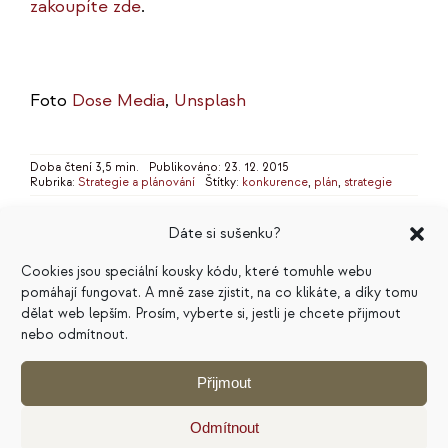
zakoupíte zde
.
Foto
Dose Media
,
Unsplash
Doba čtení 3,5 min.
Publikováno: 23. 12. 2015
Rubrika:
Strategie a plánování
Štítky:
konkurence
,
plán
,
strategie
Dáte si sušenku?
Cookies jsou speciální kousky kódu, které tomuhle webu
CO VÁS ZAJÍMÁ
pomáhají fungovat. A mně zase zjistit, na co klikáte, a díky tomu
dělat web lepším. Prosím, vyberte si, jestli je chcete přijmout
Psychologie podnikání
(58)
nebo odmítnout.
Autentický marketing
(57)
Přijmout
Strategie a plánování
(51)
Odmítnout
Tvorba obsahu
(48)