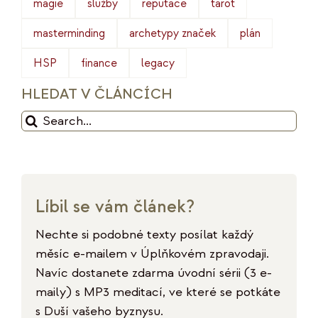
magie
služby
reputace
tarot
masterminding
archetypy značek
plán
HSP
finance
legacy
HLEDAT V ČLÁNCÍCH
Hledat:
Líbil se vám článek?
Nechte si podobné texty posílat každý
měsíc e-mailem v Úplňkovém zpravodaji.
Navíc dostanete zdarma úvodní sérii (3 e-
maily) s MP3 meditací, ve které se potkáte
s Duší vašeho byznysu.