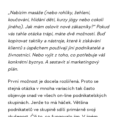
„Nabízím masáže (nebo rohlíky, žehlení,
koučování, hlídání dětí, kurzy jógy nebo cokoli
jiného). Jak mám oslovit nové zákazníky?“ Pokud
vás tahle otázka trápí, máte dvě možnosti. Buď
kopírovat taktiky a nástroje, které k získávání
klientů s úspěchem používají jiní podnikatelé a
živnostníci. Nebo vyjít z toho, co potřebuje váš
konkrétní byznys. A sestavit si marketingový
plán.
První možnost je docela rozšířená. Proto se
stejná otázka v mnoha variacích tak často
objevuje snad ve všech on-line podnikatelských
skupinách. Jenže to má háček. Většina
podnikatelů ve skupině sdílí primárně svoji
zkušenost. Čili to, co fungovalo jim. V jiném