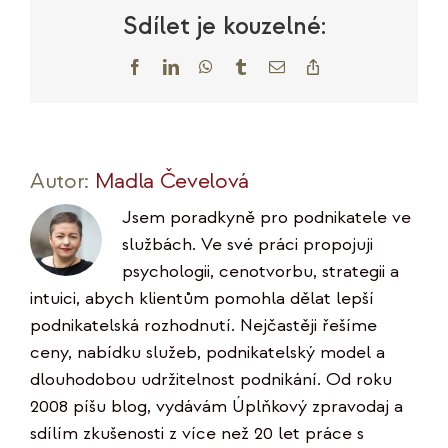
of
Sdílet je kouzelné:
text
Facebook
LinkedIn
WhatsApp
Tumblr
E-
Copy
mail
Link
Autor:
Madla Čevelová
Jsem poradkyně pro podnikatele ve
službách. Ve své práci propojuji
psychologii, cenotvorbu, strategii a
intuici, abych klientům pomohla dělat lepší
podnikatelská rozhodnutí. Nejčastěji řešíme
ceny, nabídku služeb, podnikatelský model a
dlouhodobou udržitelnost podnikání. Od roku
2008 píšu blog, vydávám Úplňkový zpravodaj a
sdílím zkušenosti z více než 20 let práce s