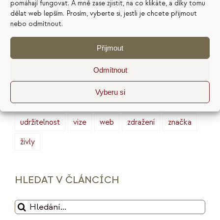
pomáhají fungovat. A mně zase zjistit, na co klikáte, a díky tomu
finance
HSP
ideální zákazník
introjekty
dělat web lepším. Prosím, vyberte si, jestli je chcete přijmout
intuice
konkurence
legacy
magie
nebo odmítnout.
marketing
masterminding
mindset
Přijmout
minimalismus
plán
podnikání
prodej
Odmítnout
produktivita
psychologie
reputace
rituály
Vyberu si
služby
sociální sítě
strategie
tarot
udržitelnost
vize
web
zdražení
značka
živly
HLEDAT V ČLÁNCÍCH
Hledat: