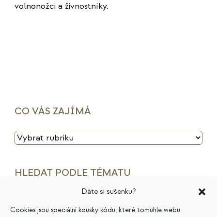
volnonožci a živnostníky.
CO VÁS ZAJÍMÁ
CO
VÁS
ZAJÍMÁ
HLEDAT PODLE TÉMATU
Dáte si sušenku?
archetypy značek
cenotvorba
energie
Cookies jsou speciální kousky kódu, které tomuhle webu