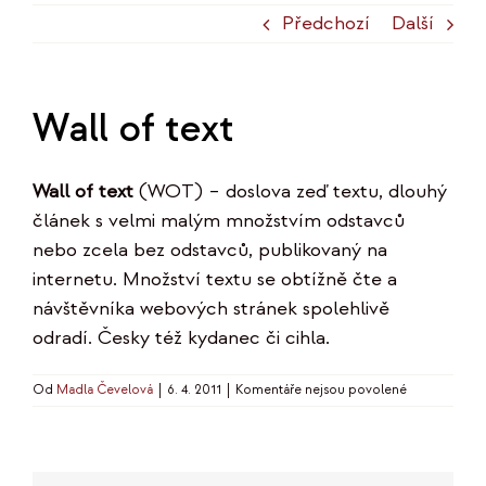
Předchozí
Další
Wall of text
Wall of text
(WOT) – doslova zeď textu, dlouhý
článek s velmi malým množstvím odstavců
nebo zcela bez odstavců, publikovaný na
internetu. Množství textu se obtížně čte a
návštěvníka webových stránek spolehlivě
odradí. Česky též kydanec či cihla.
u
Od
Madla Čevelová
|
6. 4. 2011
|
Komentáře nejsou povolené
textu
s
názvem
Wall