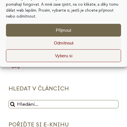
pomáhají fungovat. A mně zase zjistit, na co klikáte, a díky tomu
marketing
masterminding
mindset
dělat web lepším. Prosím, vyberte si, jestli je chcete přijmout
nebo odmítnout.
minimalismus
plán
podnikání
prodej
Přijmout
produktivita
psychologie
reputace
rituály
Odmítnout
služby
sociální sítě
strategie
tarot
udržitelnost
vize
web
zdražení
značka
Vyberu si
živly
HLEDAT V ČLÁNCÍCH
Hledat:
POŘIĎTE SI E-KNIHU