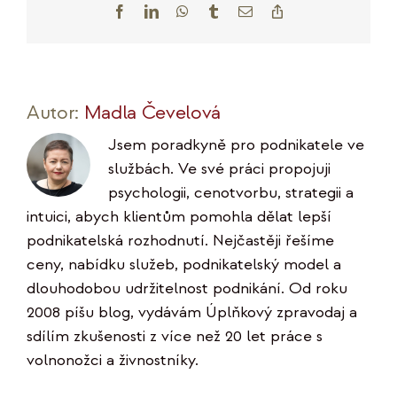
Facebook
LinkedIn
WhatsApp
Tumblr
E-
Copy
mail
Link
Autor:
Madla Čevelová
Jsem poradkyně pro podnikatele ve
službách. Ve své práci propojuji
psychologii, cenotvorbu, strategii a
intuici, abych klientům pomohla dělat lepší
podnikatelská rozhodnutí. Nejčastěji řešíme
ceny, nabídku služeb, podnikatelský model a
dlouhodobou udržitelnost podnikání. Od roku
2008 píšu blog, vydávám Úplňkový zpravodaj a
sdílím zkušenosti z více než 20 let práce s
volnonožci a živnostníky.