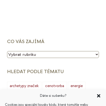
CO VÁS ZAJÍMÁ
CO
VÁS
ZAJÍMÁ
HLEDAT PODLE TÉMATU
archetypy značek
cenotvorba
energie
finance
HSP
ideální zákazník
introjekty
Dáte si sušenku?
intuice
konkurence
legacy
magie
Cookies jsou speciální kousky kódu, které tomuhle webu