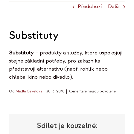
Předchozí
Další
Substituty
Substituty
– produkty a služby, které uspokojují
stejné základní potřeby, pro zákazníka
představují alternativu (např. rohlík nebo
chleba, kino nebo divadlo).
u
Od
Madla Čevelová
|
30. 6. 2010
|
Komentáře nejsou povolené
textu
s
názvem
Substituty
Sdílet je kouzelné: