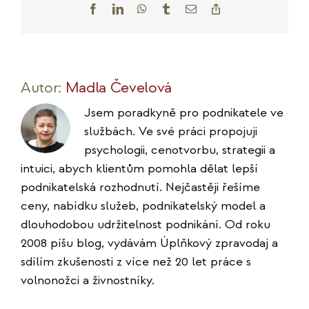
Facebook
LinkedIn
WhatsApp
Tumblr
E-
Copy
mail
Link
Autor:
Madla Čevelová
Jsem poradkyně pro podnikatele ve
službách. Ve své práci propojuji
psychologii, cenotvorbu, strategii a
intuici, abych klientům pomohla dělat lepší
podnikatelská rozhodnutí. Nejčastěji řešíme
ceny, nabídku služeb, podnikatelský model a
dlouhodobou udržitelnost podnikání. Od roku
2008 píšu blog, vydávám Úplňkový zpravodaj a
sdílím zkušenosti z více než 20 let práce s
volnonožci a živnostníky.