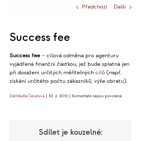
Předchozí
Další
Success fee
Success fee
– cílová odměna pro agenturu
vyjádřená finanční částkou, jež bude splatná jen
při dosažení určitých měřitelných
cílů
(např.
získání určitého počtu zákazníků, výše obratu).
u
Od
Madla Čevelová
|
30. 6. 2010
|
Komentáře nejsou povolené
textu
s
názvem
Success
fee
Sdílet je kouzelné: