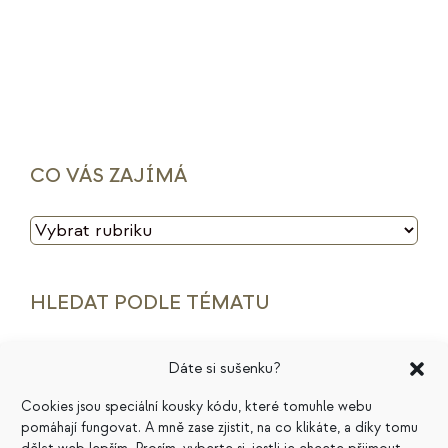
CO VÁS ZAJÍMÁ
CO
VÁS
ZAJÍMÁ
HLEDAT PODLE TÉMATU
archetypy značek
cenotvorba
energie
Dáte si sušenku?
finance
HSP
ideální zákazník
introjekty
Cookies jsou speciální kousky kódu, které tomuhle webu
pomáhají fungovat. A mně zase zjistit, na co klikáte, a díky tomu
intuice
konkurence
legacy
magie