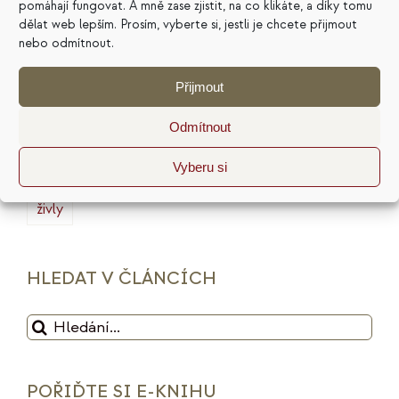
pomáhají fungovat. A mně zase zjistit, na co klikáte, a díky tomu
dělat web lepším. Prosím, vyberte si, jestli je chcete přijmout
marketing
masterminding
mindset
nebo odmítnout.
minimalismus
plán
podnikání
prodej
Přijmout
produktivita
psychologie
reputace
rituály
Odmítnout
služby
sociální sítě
strategie
tarot
Vyberu si
udržitelnost
vize
web
zdražení
značka
živly
HLEDAT V ČLÁNCÍCH
Hledat:
POŘIĎTE SI E-KNIHU