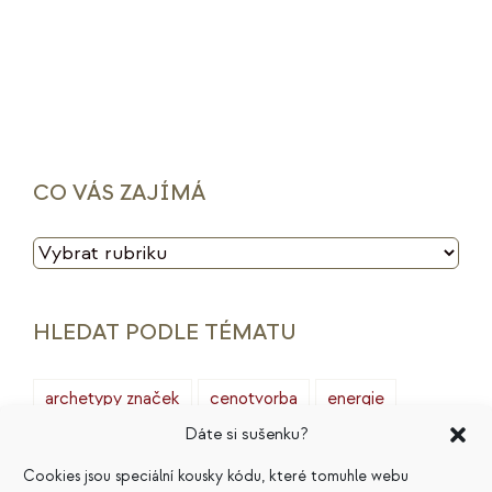
CO VÁS ZAJÍMÁ
CO
VÁS
ZAJÍMÁ
HLEDAT PODLE TÉMATU
archetypy značek
cenotvorba
energie
Dáte si sušenku?
finance
HSP
ideální zákazník
introjekty
Cookies jsou speciální kousky kódu, které tomuhle webu
intuice
konkurence
legacy
magie