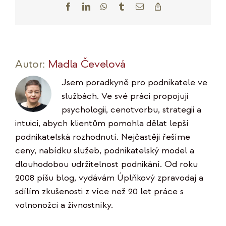
Facebook
LinkedIn
WhatsApp
Tumblr
E-
Copy
mail
Link
Autor:
Madla Čevelová
Jsem poradkyně pro podnikatele ve
službách. Ve své práci propojuji
psychologii, cenotvorbu, strategii a
intuici, abych klientům pomohla dělat lepší
podnikatelská rozhodnutí. Nejčastěji řešíme
ceny, nabídku služeb, podnikatelský model a
dlouhodobou udržitelnost podnikání. Od roku
2008 píšu blog, vydávám Úplňkový zpravodaj a
sdílím zkušenosti z více než 20 let práce s
volnonožci a živnostníky.