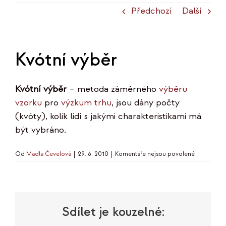
Předchozí
Další
Kvótní výběr
Kvótní výběr
– metoda záměrného
výběru
vzorku
pro
výzkum trhu
, jsou dány počty
(kvóty), kolik lidí s jakými charakteristikami má
být vybráno.
u
Od
Madla Čevelová
|
29. 6. 2010
|
Komentáře nejsou povolené
textu
s
názvem
Kvótní
výběr
Sdílet je kouzelné: