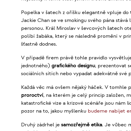
Popelka v šatech z oříšku elegantně vpluje do 
Jackie Chan se ve smokingu svého pána stává 
personou. Král Miroslav v ševcových šatech ote
políbí žabáka, který se následně promění v princ
šťastně dodnes.
V případě firem právě tohle pravidlo vysvětluj
jednotného)
grafického designu
, prezentovat s
sociálních sítích nebo vypadat adekvátně své p
Každá věc má ovšem nějaký háček. V tomhle p
proroctví
, na kterém je celý princip založen,
katastrofické vize a krizové scénáře jsou nám l
pozor na to, jakou myšlenku
budeme nabíjet en
Druhý zádrhel je
samozřejmě etika
. Je vůbec m