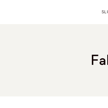
Přeskočit
na
SL
obsah
Fa