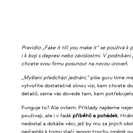
Pravidlo „Fake it till you make it“ se používá k
i k boji s depresí nebo závislostmi. V podnikán
chcete svou firmu posunout na novou úroveň.
„Myšlení předchází jednání,“
píše guru time 
vytvoříte dostatečně silnou vizi, kam chcete d
detailů, sama vás dovede tam, kam potřebujete
Funguje to? Ale ovšem. Příklady najdeme neje
používají, ale i v řadě
příběhů a pohádek
. Hrdi
nedostal a dokáže věci, jež by mu za jiných okoln
nejčastěji k tomu stačí jenom trochu změnit out