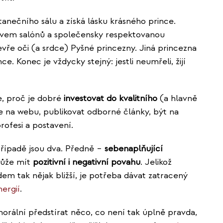
tanečního sálu a získá lásku krásného prince.
lvem salónů a společensky respektovanou
vře oči (a srdce) Pyšné princezny. Jiná princezna
e. Konec je vždycky stejný: jestli neumřeli, žijí
e, proč je dobré
investovat do kvalitního
(a hlavně
e na webu, publikovat odborné články, být na
rofesi a postavení.
řípadě jsou dva. Předně –
sebenaplňující
 může mít
pozitivní i negativní povahu
. Jelikož
idem tak nějak bližší, je potřeba dávat zatracený
ergií
.
orální předstírat něco, co není tak úplně pravda,