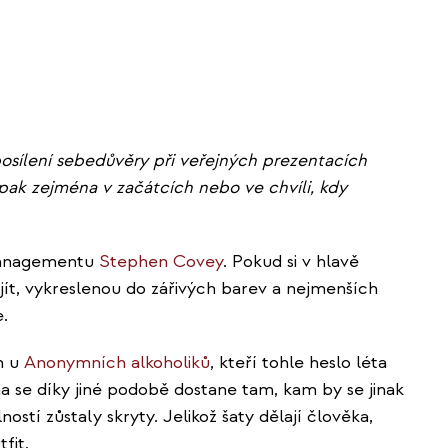
 posílení sebedůvěry při veřejných prezentacích
í pak zejména v začátcích nebo ve chvíli, kdy
managementu
Stephen Covey
. Pokud si v hlavě
ojít, vykreslenou do zářivých barev a nejmenších
.
n u
Anonymních alkoholiků
, kteří tohle heslo léta
na se díky jiné podobě dostane tam, kam by se jinak
ostí zůstaly skryty. Jelikož šaty dělají člověka,
fit.