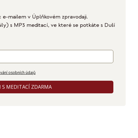
c e-mailem v Úplňkovém zpravodaji.
ily) s MP3 meditací, ve které se potkáte s Duší
vání osobních údajů
I S MEDITACÍ ZDARMA