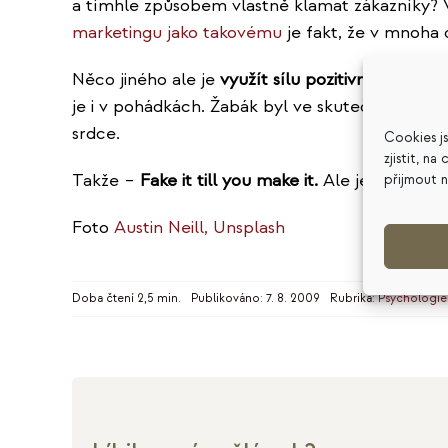
a tímhle způsobem vlastně klamat zákazníky? 
marketingu jako takovému
je fakt, že v mnoha
Něco jiného ale je
využít sílu pozitivní myšlenk
je i v pohádkách. Žabák byl ve skutečnosti pri
srdce.
Cookies j
zjistit, n
Takže –
Fake it till you make it.
Ale jen, pokud 
přijmout 
Foto
Austin Neill,
Unsplash
Doba čtení 2,5 min.
Publikováno: 7. 8. 2009
Rubrika:
Psychologie