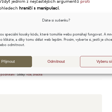
Vždyť jedním z nejčastějších argumentů
proti
 ohledech
hraničí s manipulací
.
y
a předstírat něco, co nejste. Tak to ostatně
Dáte si sušenku?
nc, Miroslav byl opravdu král a Popelka měla dobré
sou speciální kousky kódu, které tomuhle webu pomáhají fungovat. A mn
a co klikáte, a díky tomu dělat web lepším. Prosím, vyberte si, jestli je chc
jsou vaše úmysly čisté…
nebo odmítnout.
Přijmout
Odmítnout
Vyberu si
 podnikání
Štítky:
vize
,
značka