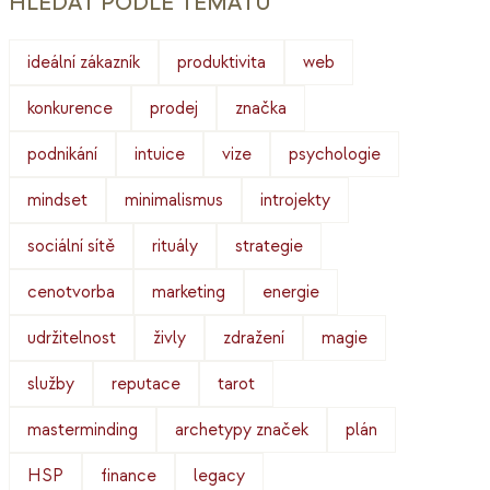
HLEDAT PODLE TÉMATU
ideální zákazník
produktivita
web
konkurence
prodej
značka
podnikání
intuice
vize
psychologie
mindset
minimalismus
introjekty
sociální sítě
rituály
strategie
cenotvorba
marketing
energie
udržitelnost
živly
zdražení
magie
služby
reputace
tarot
masterminding
archetypy značek
plán
HSP
finance
legacy