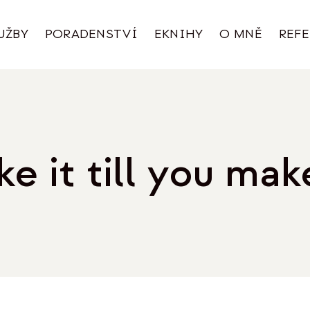
UŽBY
PORADENSTVÍ
EKNIHY
O MNĚ
REF
ke it till you make