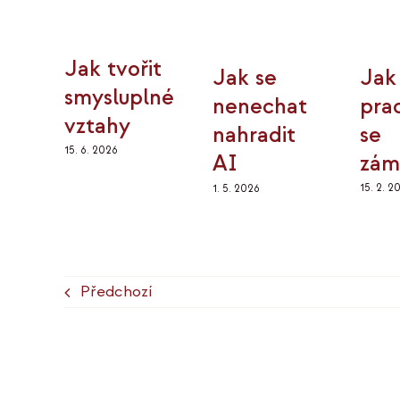
Jak tvořit
Jak
Jak se
smysluplné
pra
nenechat
vztahy
se
nahradit
15. 6. 2026
zám
AI
15. 2. 2
1. 5. 2026
Předchozí