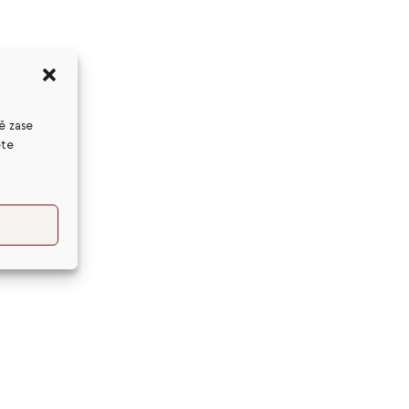
ě zase
ete