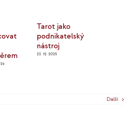
Tarot jako
covat
podnikatelský
nástroj
ěrem
23. 12. 2025
026
Další