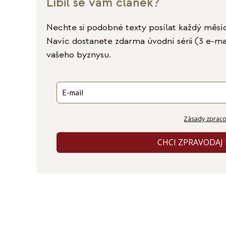
Líbil se vám článek?
Nechte si podobné texty posílat každý měsí
Navíc dostanete zdarma úvodní sérii (3 e-ma
vašeho byznysu.
Zásady zpraco
CHCI ZPRAVODAJ 