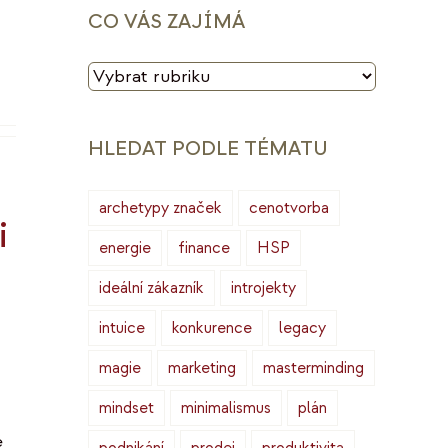
CO VÁS ZAJÍMÁ
CO
VÁS
ZAJÍMÁ
HLEDAT PODLE TÉMATU
archetypy značek
cenotvorba
i
energie
finance
HSP
ideální zákazník
introjekty
intuice
konkurence
legacy
magie
marketing
masterminding
mindset
minimalismus
plán
é