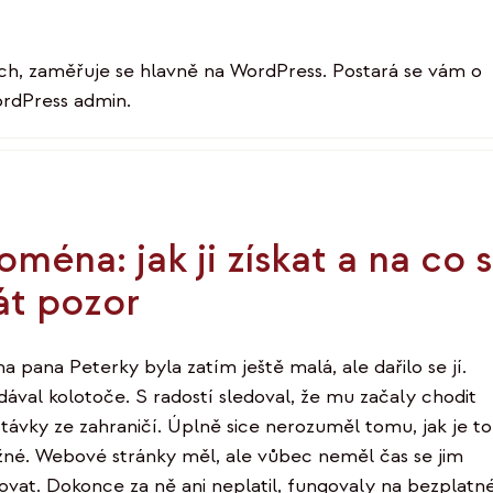
ch, zaměřuje se hlavně na WordPress. Postará se vám o
ordPress admin.
X
LinkedIn
ména: jak ji získat a na co s
át pozor
a pana Peterky byla zatím ještě malá, ale dařilo se jí.
dával kolotoče. S radostí sledoval, že mu začaly chodit
távky ze zahraničí. Úplně sice nerozuměl tomu, jak je to
né. Webové stránky měl, ale vůbec neměl čas se jim
ovat. Dokonce za ně ani neplatil, fungovaly na bezplatn