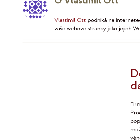
O
Vlastimil Ott
Vlastimil Ott
podniká na internete
vaše webové stránky jako jejich W
Do
d
Firm
Pro
pop
mož
věn