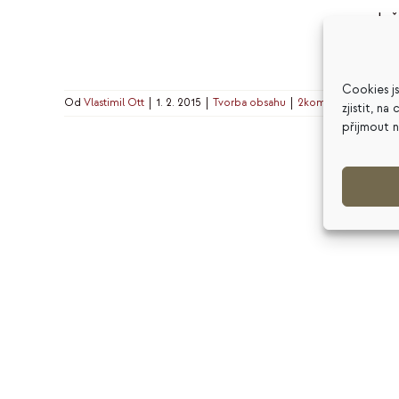
slu
Jen
Cookies j
Od
Vlastimil Ott
|
1. 2. 2015
|
Tvorba obsahu
|
2komentářů
zjistit, n
přijmout 