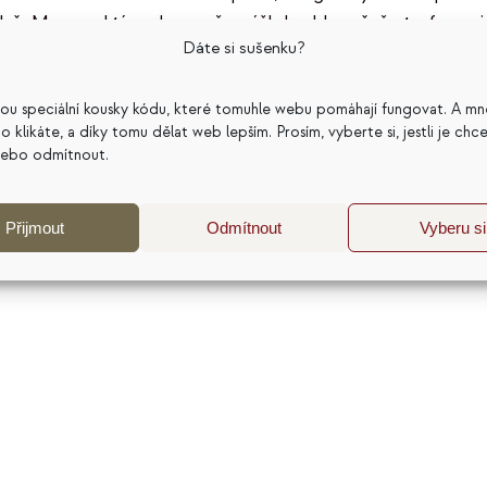
žbě. Moc nad tím ale nepřemýšlel – hlavně, že to funguj
Dáte si sušenku?
omže pak přišla rána.
[…]
sou speciální kousky kódu, které tomuhle webu pomáhají fungovat. A mn
a co klikáte, a díky tomu dělat web lepším. Prosím, vyberte si, jestli je chc
nebo odmítnout.
Přijmout
Odmítnout
Vyberu si