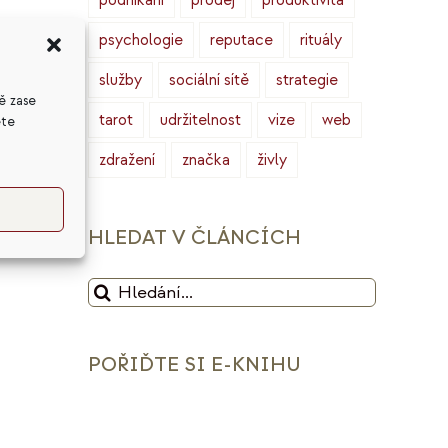
podnikání
prodej
produktivita
e.
psychologie
reputace
rituály
služby
sociální sítě
strategie
ě zase
tarot
udržitelnost
vize
web
ete
zdražení
značka
živly
HLEDAT V ČLÁNCÍCH
Hledat:
POŘIĎTE SI E-KNIHU