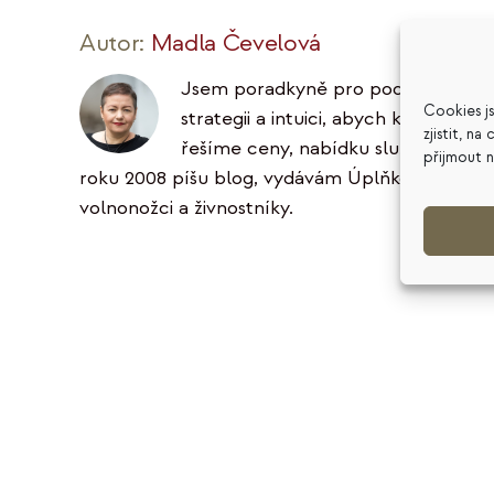
Autor:
Madla Čevelová
Jsem poradkyně pro podnikatele ve 
Cookies j
strategii a intuici, abych klientům 
zjistit, n
řešíme ceny, nabídku služeb, podni
přijmout 
roku 2008 píšu blog, vydávám Úplňkový zpravoda
volnonožci a živnostníky.