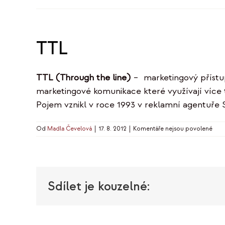
TTL
TTL (Through the line)
– marketingový přístup
marketingové komunikace které využívají více t
Pojem vznikl v roce 1993 v reklamní agentuře 
u
Od
Madla Čevelová
|
17. 8. 2012
|
Komentáře nejsou povolené
text
s
náz
TTL
Sdílet je kouzelné: