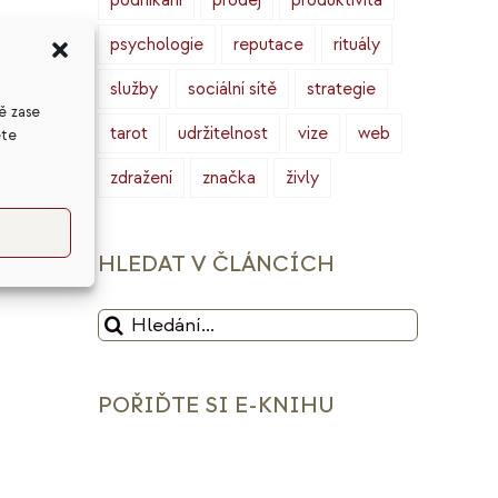
podnikání
prodej
produktivita
psychologie
reputace
rituály
u,
služby
sociální sítě
strategie
ě zase
tarot
udržitelnost
vize
web
ete
Od
zdražení
značka
živly
HLEDAT V ČLÁNCÍCH
Hledat:
POŘIĎTE SI E-KNIHU