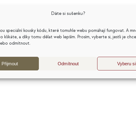
Dáte si sušenku?
službách. Ve své práci propojuji psychologii, cenotvorb
sou speciální kousky kódu, které tomuhle webu pomáhají fungovat. A mn
pomohla dělat lepší podnikatelská rozhodnutí. Nejčastěji
a co klikáte, a díky tomu dělat web lepším. Prosím, vyberte si, jestli je chc
katelský model a dlouhodobou udržitelnost podnikání. 
nebo odmítnout.
j a sdílím zkušenosti z více než 20 let práce s
Přijmout
Odmítnout
Vyberu si