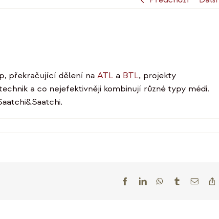
, překračující dělení na
ATL
a
BTL
, projekty
echnik a co nejefektivněji kombinují různé typy médi.
Saatchi&Saatchi.
u
vem
Facebook
LinkedIn
WhatsApp
Tumblr
E-
mail
L