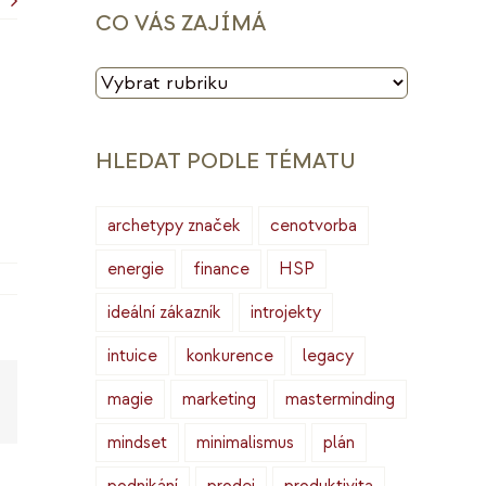
CO VÁS ZAJÍMÁ
CO
VÁS
ZAJÍMÁ
HLEDAT PODLE TÉMATU
archetypy značek
cenotvorba
energie
finance
HSP
ideální zákazník
introjekty
intuice
konkurence
legacy
magie
marketing
masterminding
Copy
ink
mindset
minimalismus
plán