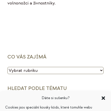
volnonožci a živnostníky.
CO VÁS ZAJÍMÁ
CO
VÁS
ZAJÍMÁ
HLEDAT PODLE TÉMATU
Dáte si sušenku?
archetypy značek
cenotvorba
energie
Cookies jsou speciální kousky kódu, které tomuhle webu