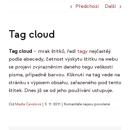
Předchozí
Další
Tag cloud
Tag cloud
– mrak štítků, řadí
tagy
nejčastěji
podle abecedy, četnost výskytu štítku na webu
se projeví zvýrazněním daného tegu velikostí
písma, případně barvou. Kliknutí na tag vede na
stránku s výpisem obsahu, zařazeného pod tento
štítek. Dnes již se od jeho používání ustupuje.
u
Od
Madla Čevelová
|
5. 11. 2011
|
Komentáře nejsou povolené
textu
s
názvem
Tag