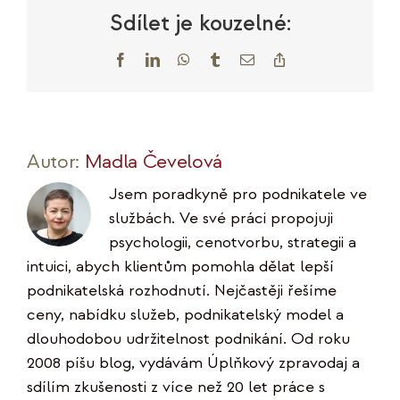
cloud
Sdílet je kouzelné:
Facebook
LinkedIn
WhatsApp
Tumblr
E-
Copy
mail
Link
Autor:
Madla Čevelová
Jsem poradkyně pro podnikatele ve
službách. Ve své práci propojuji
psychologii, cenotvorbu, strategii a
intuici, abych klientům pomohla dělat lepší
podnikatelská rozhodnutí. Nejčastěji řešíme
ceny, nabídku služeb, podnikatelský model a
dlouhodobou udržitelnost podnikání. Od roku
2008 píšu blog, vydávám Úplňkový zpravodaj a
sdílím zkušenosti z více než 20 let práce s