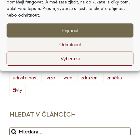
pomáhají fungovat. A mně zase zjistit, na co klikáte, a díky tomu
finance
HSP
ideální zákazník
introjekty
dělat web lepším. Prosím, vyberte si, jestli je chcete přijmout
intuice
konkurence
legacy
magie
nebo odmítnout.
marketing
masterminding
mindset
Přijmout
minimalismus
plán
podnikání
prodej
Odmítnout
produktivita
psychologie
reputace
rituály
Vyberu si
služby
sociální sítě
strategie
tarot
udržitelnost
vize
web
zdražení
značka
živly
HLEDAT V ČLÁNCÍCH
Hledat: