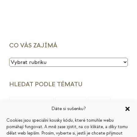
CO VÁS ZAJÍMÁ
CO
VÁS
ZAJÍMÁ
HLEDAT PODLE TÉMATU
archetypy značek
cenotvorba
energie
Dáte si sušenku?
finance
HSP
ideální zákazník
introjekty
Cookies jsou speciální kousky kódu, které tomuhle webu
pomáhají fungovat. A mně zase zjistit, na co klikáte, a díky tomu
intuice
konkurence
legacy
magie
dělat web lepším. Prosím, vyberte si, jestli je chcete přijmout