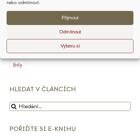
marketing
masterminding
mindset
nebo odmítnout.
minimalismus
plán
podnikání
prodej
Přijmout
produktivita
psychologie
reputace
rituály
Odmítnout
služby
sociální sítě
strategie
tarot
Vyberu si
udržitelnost
vize
web
zdražení
značka
živly
HLEDAT V ČLÁNCÍCH
Hledat:
POŘIĎTE SI E-KNIHU