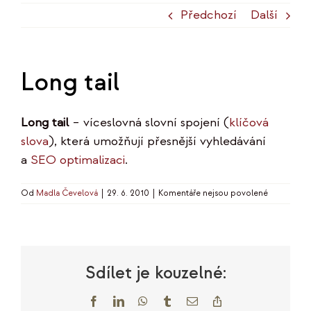
Předchozí
Další
Long tail
Long tail
– víceslovná slovní spojení (
klíčová
slova
), která umožňují přesnější vyhledávání
a
SEO optimalizaci
.
u
Od
Madla Čevelová
|
29. 6. 2010
|
Komentáře nejsou povolené
textu
s
názvem
Long
tail
Sdílet je kouzelné:
Facebook
LinkedIn
WhatsApp
Tumblr
E-
Copy