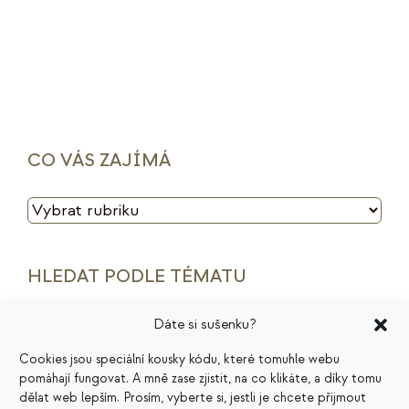
CO VÁS ZAJÍMÁ
CO
VÁS
ZAJÍMÁ
HLEDAT PODLE TÉMATU
Dáte si sušenku?
archetypy značek
cenotvorba
energie
Cookies jsou speciální kousky kódu, které tomuhle webu
finance
HSP
ideální zákazník
introjekty
pomáhají fungovat. A mně zase zjistit, na co klikáte, a díky tomu
dělat web lepším. Prosím, vyberte si, jestli je chcete přijmout
intuice
konkurence
legacy
magie