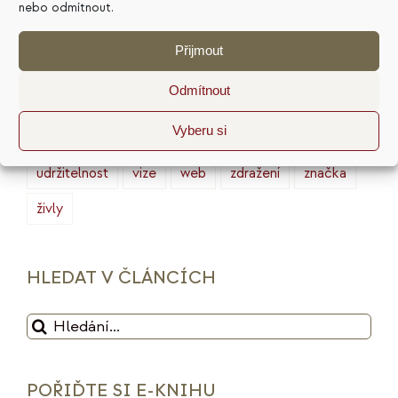
nebo odmítnout.
marketing
masterminding
mindset
Přijmout
minimalismus
plán
podnikání
prodej
Odmítnout
produktivita
psychologie
reputace
rituály
Vyberu si
služby
sociální sítě
strategie
tarot
udržitelnost
vize
web
zdražení
značka
živly
HLEDAT V ČLÁNCÍCH
Hledat:
POŘIĎTE SI E-KNIHU