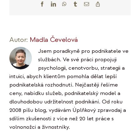
Facebook
LinkedIn
WhatsApp
Tumblr
E-
Copy
mail
Link
Autor:
Madla Čevelová
Jsem poradkyně pro podnikatele ve
službách. Ve své práci propojuji
psychologii, cenotvorbu, strategii a
intuici, abych klientům pomohla dělat lepší
podnikatelská rozhodnutí. Nejčastěji řešíme
ceny, nabídku služeb, podnikatelský model a
dlouhodobou udržitelnost podnikání. Od roku
2008 píšu blog, vydávám Úplňkový zpravodaj a
sdílím zkušenosti z více než 20 let práce s
volnonožci a živnostníky.