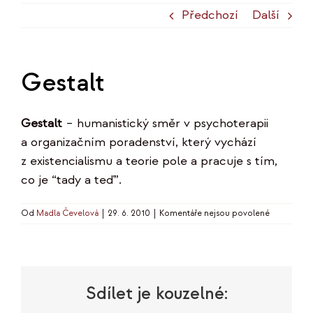
Předchozí
Další
Gestalt
Gestalt
– humanistický směr v psychoterapii
a organizačním poradenství, který vychází
z existencialismu a teorie pole a pracuje s tím,
co je “tady a teď”.
u
Od
Madla Čevelová
|
29. 6. 2010
|
Komentáře nejsou povolené
textu
s
názvem
Gestalt
Sdílet je kouzelné: