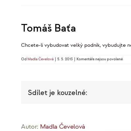
Tomáš Baťa
Chcete-li vybudovat velký podnik, vybudujte n
u
Od
Madla Čevelová
|
5. 5. 2013
|
Komentáře nejsou povolené
textu
s
názv
Tomá
Baťa
Sdílet je kouzelné:
Autor:
Madla Čevelová