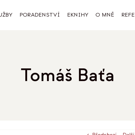
UŽBY
PORADENSTVÍ
EKNIHY
O MNĚ
REF
Tomáš Baťa
Předchozí
Další