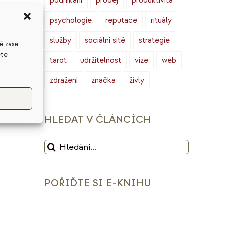
podnikání
prodej
produktivita
u,
psychologie
reputace
rituály
Od
služby
sociální sítě
strategie
ě zase
ete
tarot
udržitelnost
vize
web
zdražení
značka
živly
HLEDAT V ČLÁNCÍCH
Hledat:
POŘIĎTE SI E-KNIHU