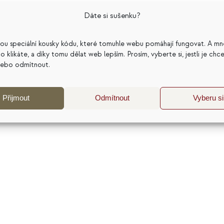
službách. Ve své práci propojuji psychologii, cenotvorb
Dáte si sušenku?
pomohla dělat lepší podnikatelská rozhodnutí. Nejčastěji
katelský model a dlouhodobou udržitelnost podnikání. 
sou speciální kousky kódu, které tomuhle webu pomáhají fungovat. A mn
j a sdílím zkušenosti z více než 20 let práce s
a co klikáte, a díky tomu dělat web lepším. Prosím, vyberte si, jestli je chc
nebo odmítnout.
Přijmout
Odmítnout
Vyberu si