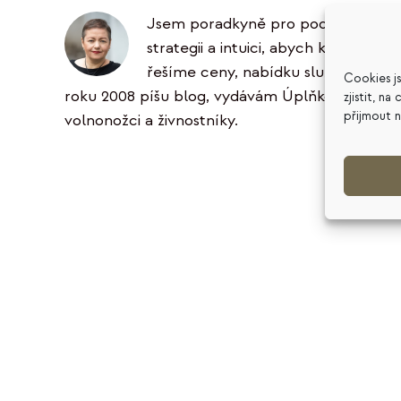
Jsem poradkyně pro podnikatele ve 
strategii a intuici, abych klientům 
řešíme ceny, nabídku služeb, podni
Cookies j
roku 2008 píšu blog, vydávám Úplňkový zpravoda
zjistit, n
přijmout 
volnonožci a živnostníky.