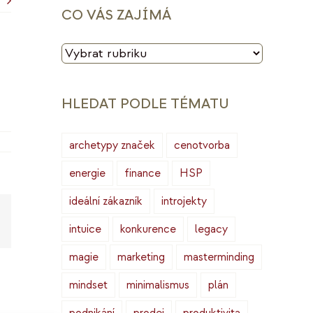
CO VÁS ZAJÍMÁ
CO
VÁS
ZAJÍMÁ
HLEDAT PODLE TÉMATU
archetypy značek
cenotvorba
energie
finance
HSP
ideální zákazník
introjekty
Copy
intuice
konkurence
legacy
ink
magie
marketing
masterminding
mindset
minimalismus
plán