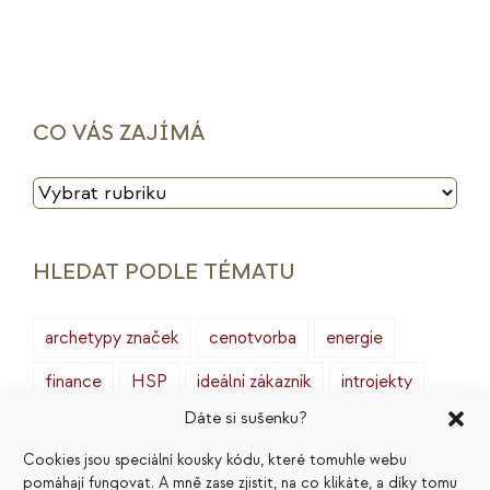
CO VÁS ZAJÍMÁ
CO
VÁS
ZAJÍMÁ
HLEDAT PODLE TÉMATU
archetypy značek
cenotvorba
energie
finance
HSP
ideální zákazník
introjekty
Dáte si sušenku?
intuice
konkurence
legacy
magie
Cookies jsou speciální kousky kódu, které tomuhle webu
marketing
masterminding
mindset
pomáhají fungovat. A mně zase zjistit, na co klikáte, a díky tomu