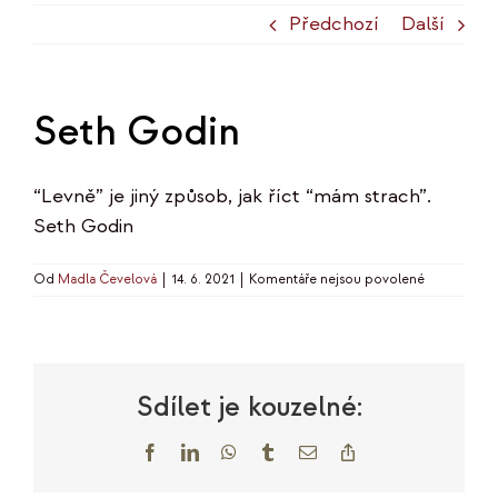
Předchozí
Další
Seth Godin
“Levně” je jiný způsob, jak říct “mám strach”.
Seth Godin
u
Od
Madla Čevelová
|
14. 6. 2021
|
Komentáře nejsou povolené
textu
s
názvem
Seth
Godin
Sdílet je kouzelné:
Facebook
LinkedIn
WhatsApp
Tumblr
E-
Copy
mail
Link