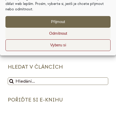
dělat web lepším. Prosím, vyberte si, jestli je chcete přijmout
minimalismus
plán
podnikání
prodej
nebo odmítnout.
produktivita
psychologie
reputace
rituály
Přijmout
služby
sociální sítě
strategie
tarot
Odmítnout
udržitelnost
vize
web
zdražení
značka
Vyberu si
živly
HLEDAT V ČLÁNCÍCH
Hledat:
POŘIĎTE SI E-KNIHU