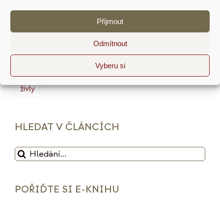
minimalismus
plán
podnikání
prodej
Přijmout
produktivita
psychologie
reputace
rituály
Odmítnout
služby
sociální sítě
strategie
tarot
Vyberu si
udržitelnost
vize
web
zdražení
značka
živly
HLEDAT V ČLÁNCÍCH
Hledat:
POŘIĎTE SI E-KNIHU