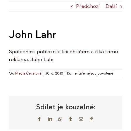
Předchozí
Další
John Lahr
Společnost pobláznila lidi chtíčem a říká tomu
reklama. John Lahr
u
Od
Madla Čevelová
|
30. 6. 2010
|
Komentáře nejsou povolené
textu
s
názvem
John
Lahr
Sdílet je kouzelné:
Facebook
LinkedIn
WhatsApp
Tumblr
E-
Copy
mail
Link