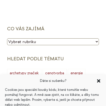
CO VÁS ZAJÍMÁ
CO
VÁS
ZAJÍMÁ
HLEDAT PODLE TÉMATU
archetypy značek
cenotvorba
energie
Dáte si sušenku?
finance
HSP
ideální zákazník
introjekty
Cookies jsou speciální kousky kódu, které tomuhle webu
intuice
konkurence
legacy
magie
pomáhají fungovat. A mně zase zjistit, na co klikáte, a díky tomu
dělat web lepším. Prosím, vyberte si, jestli je chcete přijmout
marketing
masterminding
mindset
nebo odmítnout.