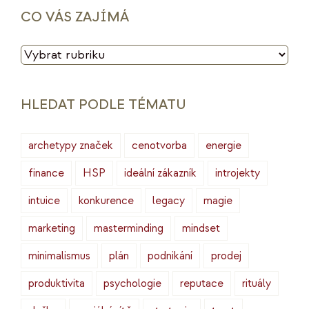
CO VÁS ZAJÍMÁ
CO
VÁS
ZAJÍMÁ
HLEDAT PODLE TÉMATU
archetypy značek
cenotvorba
energie
finance
HSP
ideální zákazník
introjekty
intuice
konkurence
legacy
magie
marketing
masterminding
mindset
minimalismus
plán
podnikání
prodej
produktivita
psychologie
reputace
rituály