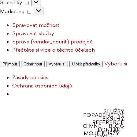
Statistiky
Statistiky
Marketing
Marketing
Spravovat možnosti
Spravovat služby
Správa {vendor_count} prodejců
Přečtěte si více o těchto účelech
Vyberu si
Přijmout
Odmítnout
Vyberu si
Uložit předvolby
Zásady cookies
Ochrana osobních údajů
Přeskočit
SLUŽBY
PORADENSTVÍ
na
EKNIHY
REFERENCE
obsah
O MNĚ
BLOG
KONTAKT
MOJE KURZY