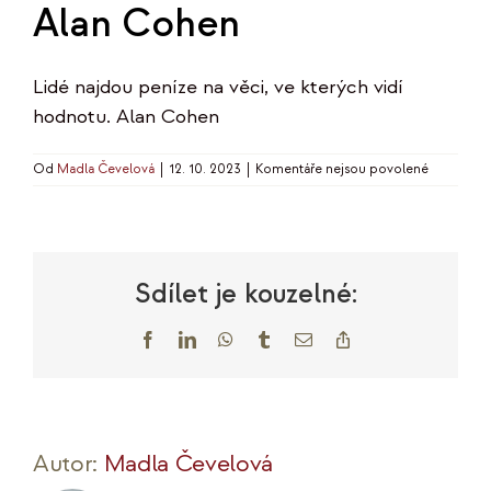
Alan Cohen
Lidé najdou peníze na věci, ve kterých vidí
hodnotu. Alan Cohen
u
Od
Madla Čevelová
|
12. 10. 2023
|
Komentáře nejsou povolené
textu
s
názvem
Alan
Cohen
Sdílet je kouzelné:
Facebook
LinkedIn
WhatsApp
Tumblr
E-
Copy
mail
Link
Autor:
Madla Čevelová