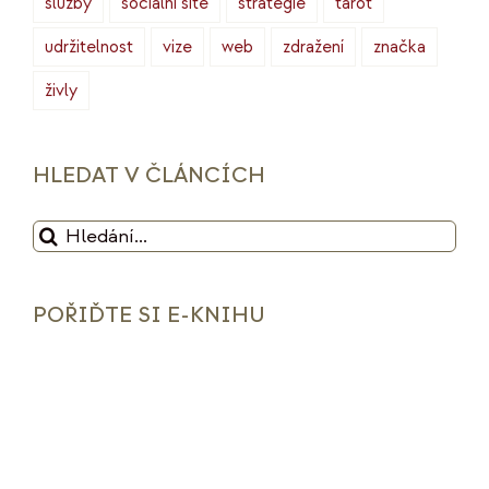
služby
sociální sítě
strategie
tarot
udržitelnost
vize
web
zdražení
značka
živly
HLEDAT V ČLÁNCÍCH
Hledat:
POŘIĎTE SI E-KNIHU