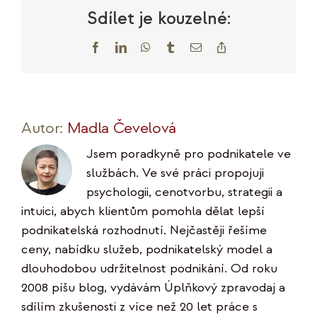
marketing
Sdílet je kouzelné:
Facebook
LinkedIn
WhatsApp
Tumblr
E-
Copy
mail
Link
Autor:
Madla Čevelová
Jsem poradkyně pro podnikatele ve
službách. Ve své práci propojuji
psychologii, cenotvorbu, strategii a
intuici, abych klientům pomohla dělat lepší
podnikatelská rozhodnutí. Nejčastěji řešíme
ceny, nabídku služeb, podnikatelský model a
dlouhodobou udržitelnost podnikání. Od roku
2008 píšu blog, vydávám Úplňkový zpravodaj a
sdílím zkušenosti z více než 20 let práce s