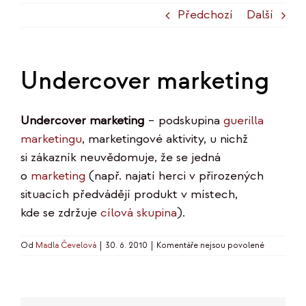
Předchozí
Další
Undercover marketing
Undercover marketing
– podskupina
guerilla
marketingu
, marketingové aktivity, u nichž
si zákazník neuvědomuje, že se jedná
o
marketing
(např. najatí herci v přirozených
situacích předvádějí produkt v místech,
kde se zdržuje
cílová skupina
).
u
Od
Madla Čevelová
|
30. 6. 2010
|
Komentáře nejsou povolené
textu
s
názvem
Undercove