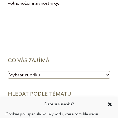
volnonožci a živnostníky.
CO VÁS ZAJÍMÁ
CO
VÁS
ZAJÍMÁ
HLEDAT PODLE TÉMATU
Dáte si sušenku?
archetypy značek
cenotvorba
energie
Cookies jsou speciální kousky kódu, které tomuhle webu