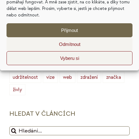
pomáhají fungovat. A mně zase zjistit, na co klikáte, a díky tomu
finance
HSP
ideální zákazník
introjekty
dělat web lepším. Prosím, vyberte si, jestli je chcete přijmout
intuice
konkurence
legacy
magie
nebo odmítnout.
marketing
masterminding
mindset
Přijmout
minimalismus
plán
podnikání
prodej
Odmítnout
produktivita
psychologie
reputace
rituály
Vyberu si
služby
sociální sítě
strategie
tarot
udržitelnost
vize
web
zdražení
značka
živly
HLEDAT V ČLÁNCÍCH
Hledat: