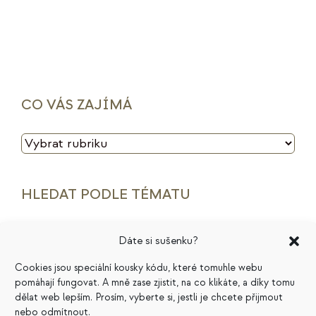
CO VÁS ZAJÍMÁ
CO
VÁS
ZAJÍMÁ
HLEDAT PODLE TÉMATU
archetypy značek
cenotvorba
energie
Dáte si sušenku?
finance
HSP
ideální zákazník
introjekty
Cookies jsou speciální kousky kódu, které tomuhle webu
pomáhají fungovat. A mně zase zjistit, na co klikáte, a díky tomu
intuice
konkurence
legacy
magie
dělat web lepším. Prosím, vyberte si, jestli je chcete přijmout
nebo odmítnout.