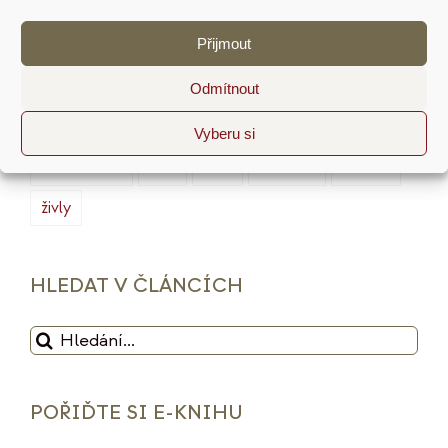
marketing
masterminding
mindset
Přijmout
minimalismus
plán
podnikání
prodej
produktivita
psychologie
reputace
rituály
Odmítnout
služby
sociální sítě
strategie
tarot
Vyberu si
udržitelnost
vize
web
zdražení
značka
živly
HLEDAT V ČLÁNCÍCH
Hledat:
POŘIĎTE SI E-KNIHU