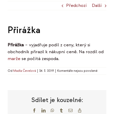
Předchozí
Další
Přirážka
Přirážka
– vyjadřuje podíl z ceny, který si
obchodník přirazil k nákupní ceně. Na rozdíl od
marže
se počítá zespoda.
u
Od
Madla Čevelová
|
24. 3. 2019
|
Komentáře nejsou povolené
textu
s
názvem
Přirážka
Sdílet je kouzelné:
Facebook
LinkedIn
WhatsApp
Tumblr
E-
Copy