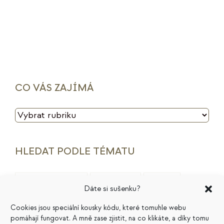
CO VÁS ZAJÍMÁ
CO
VÁS
ZAJÍMÁ
HLEDAT PODLE TÉMATU
archetypy značek
cenotvorba
energie
Dáte si sušenku?
finance
HSP
ideální zákazník
introjekty
Cookies jsou speciální kousky kódu, které tomuhle webu
pomáhají fungovat. A mně zase zjistit, na co klikáte, a díky tomu
intuice
konkurence
legacy
magie