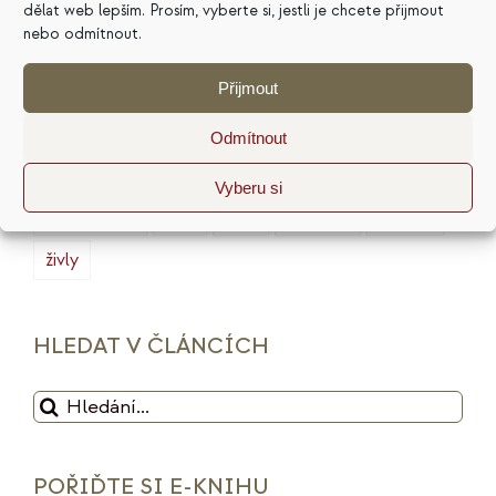
dělat web lepším. Prosím, vyberte si, jestli je chcete přijmout
nebo odmítnout.
marketing
masterminding
mindset
minimalismus
plán
podnikání
prodej
Přijmout
produktivita
psychologie
reputace
rituály
Odmítnout
služby
sociální sítě
strategie
tarot
Vyberu si
udržitelnost
vize
web
zdražení
značka
živly
HLEDAT V ČLÁNCÍCH
Hledat:
POŘIĎTE SI E-KNIHU