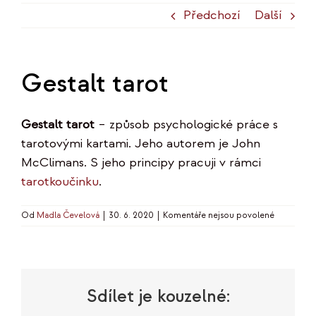
Předchozí
Další
Gestalt tarot
Gestalt tarot
– způsob psychologické práce s
tarotovými kartami. Jeho autorem je John
McClimans. S jeho principy pracuji v rámci
tarotkoučinku
.
u
Od
Madla Čevelová
|
30. 6. 2020
|
Komentáře nejsou povolené
textu
s
názvem
Gestalt
tarot
Sdílet je kouzelné: