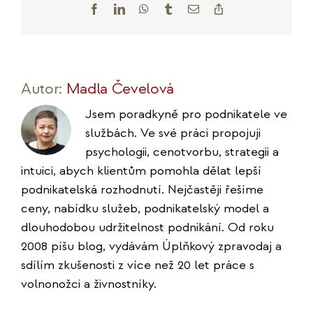
Facebook
LinkedIn
WhatsApp
Tumblr
E-
Copy
mail
Link
Autor:
Madla Čevelová
Jsem poradkyně pro podnikatele ve
službách. Ve své práci propojuji
psychologii, cenotvorbu, strategii a
intuici, abych klientům pomohla dělat lepší
podnikatelská rozhodnutí. Nejčastěji řešíme
ceny, nabídku služeb, podnikatelský model a
dlouhodobou udržitelnost podnikání. Od roku
2008 píšu blog, vydávám Úplňkový zpravodaj a
sdílím zkušenosti z více než 20 let práce s
volnonožci a živnostníky.