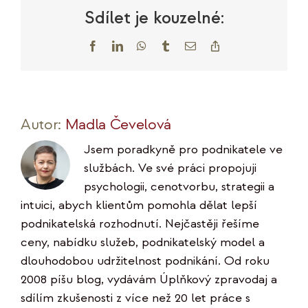
většina
Sdílet je kouzelné:
Facebook
LinkedIn
WhatsApp
Tumblr
E-
Copy
mail
Link
Autor:
Madla Čevelová
Jsem poradkyně pro podnikatele ve
službách. Ve své práci propojuji
psychologii, cenotvorbu, strategii a
intuici, abych klientům pomohla dělat lepší
podnikatelská rozhodnutí. Nejčastěji řešíme
ceny, nabídku služeb, podnikatelský model a
dlouhodobou udržitelnost podnikání. Od roku
2008 píšu blog, vydávám Úplňkový zpravodaj a
sdílím zkušenosti z více než 20 let práce s