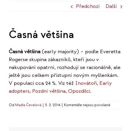
Předchozí
Další
Časná většina
Časná většina
(early majority) – podle Everetta
Rogerse skupina zákazníků, kteří jsou v
nakupování opatrní, rozhodují se racionálně, ale
ještě jsou celkem přístupní novým myšlenkám.
V populaci cca 24 %. Viz též
Inovátoři
,
Early
adopters
,
Pozdní většina
,
Opozdilci
.
u
Od
Madla Čevelová
|
5. 2. 2014
|
Komentáře nejsou povolené
textu
s
názvem
Časná