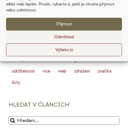
finance
HSP
ideální zákazník
introjekty
dělat web lepším. Prosím, vyberte si, jestli je chcete přijmout
nebo odmítnout.
intuice
konkurence
legacy
magie
Přijmout
marketing
masterminding
mindset
minimalismus
plán
podnikání
prodej
Odmítnout
produktivita
psychologie
reputace
rituály
Vyberu si
služby
sociální sítě
strategie
tarot
udržitelnost
vize
web
zdražení
značka
živly
HLEDAT V ČLÁNCÍCH
Hledat: