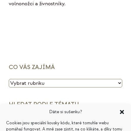
volnonožci a živnostníky.
CO VÁS ZAJÍMÁ
CO
VÁS
ZAJÍMÁ
HLEDAT PODLE TÉMATU
Dáte si sušenku?
archetypy značek
cenotvorba
energie
Cookies jsou speciální kousky kódu, které tomuhle webu
pomáhají fungovat. A mně zase zjistit, na co klikáte, a díky tomu