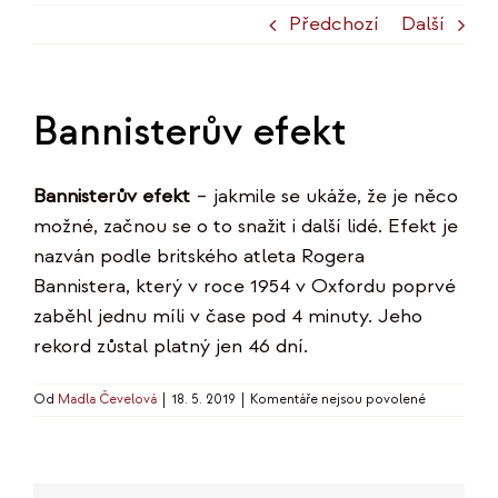
Předchozí
Další
Bannisterův efekt
Bannisterův efekt
– jakmile se ukáže, že je něco
možné, začnou se o to snažit i další lidé. Efekt je
nazván podle britského atleta Rogera
Bannistera, který v roce 1954 v Oxfordu poprvé
zaběhl jednu míli v čase pod 4 minuty. Jeho
rekord zůstal platný jen 46 dní.
u
Od
Madla Čevelová
|
18. 5. 2019
|
Komentáře nejsou povolené
textu
s
názvem
Bannisterův