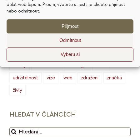
finance
HSP
ideální zákazník
introjekty
dělat web lepším. Prosím, vyberte si, jestli je chcete přijmout
nebo odmítnout.
intuice
konkurence
legacy
magie
Přijmout
marketing
masterminding
mindset
minimalismus
plán
podnikání
prodej
Odmítnout
produktivita
psychologie
reputace
rituály
Vyberu si
služby
sociální sítě
strategie
tarot
udržitelnost
vize
web
zdražení
značka
živly
HLEDAT V ČLÁNCÍCH
Hledat: