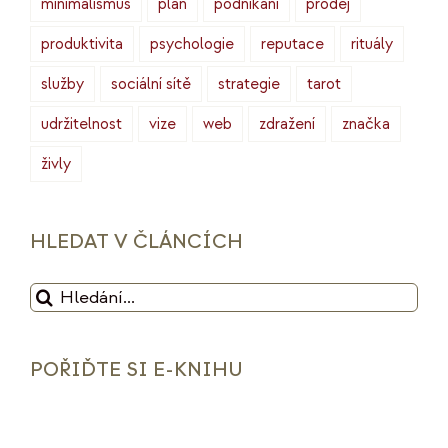
minimalismus
plán
podnikání
prodej
produktivita
psychologie
reputace
rituály
služby
sociální sítě
strategie
tarot
udržitelnost
vize
web
zdražení
značka
živly
HLEDAT V ČLÁNCÍCH
Hledat:
POŘIĎTE SI E-KNIHU