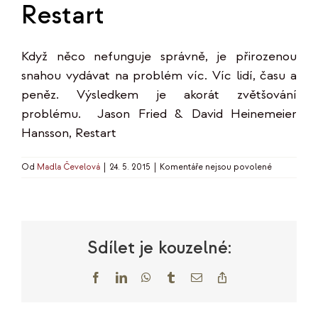
Restart
Když něco nefunguje správně, je přirozenou
snahou vydávat na problém víc. Víc lidí, času a
peněz. Výsledkem je akorát zvětšování
problému. Jason Fried & David Heinemeier
Hansson, Restart
u
Od
Madla Čevelová
|
24. 5. 2015
|
Komentáře nejsou povolené
textu
s
názvem
Restart
Sdílet je kouzelné:
Facebook
LinkedIn
WhatsApp
Tumblr
E-
Copy
mail
Link