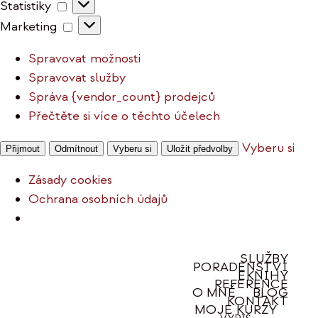
Statistiky
Statistiky
Marketing
Marketing
Spravovat možnosti
Spravovat služby
Správa {vendor_count} prodejců
Přečtěte si více o těchto účelech
Vyberu si
Přijmout
Odmítnout
Vyberu si
Uložit předvolby
Zásady cookies
Ochrana osobních údajů
Přeskočit
SLUŽBY
PORADENSTVÍ
na
EKNIHY
REFERENCE
obsah
O MNĚ
BLOG
KONTAKT
MOJE KURZY