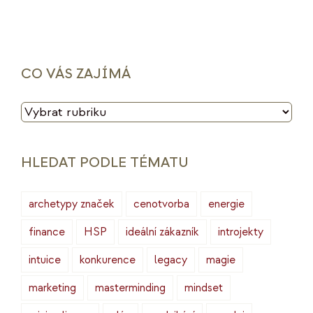
CO VÁS ZAJÍMÁ
CO
VÁS
ZAJÍMÁ
HLEDAT PODLE TÉMATU
archetypy značek
cenotvorba
energie
finance
HSP
ideální zákazník
introjekty
intuice
konkurence
legacy
magie
marketing
masterminding
mindset