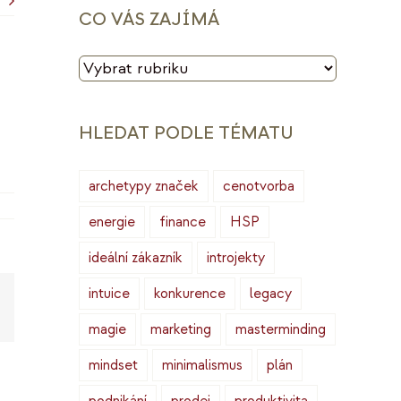
CO VÁS ZAJÍMÁ
CO
VÁS
ZAJÍMÁ
HLEDAT PODLE TÉMATU
archetypy značek
cenotvorba
energie
finance
HSP
ideální zákazník
introjekty
intuice
konkurence
legacy
Copy
ink
magie
marketing
masterminding
mindset
minimalismus
plán