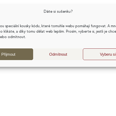
Dáte si sušenku?
službách. Ve své práci propojuji psychologii, cenotvorb
pomohla dělat lepší podnikatelská rozhodnutí. Nejčastěji
sou speciální kousky kódu, které tomuhle webu pomáhají fungovat. A mn
katelský model a dlouhodobou udržitelnost podnikání. 
a co klikáte, a díky tomu dělat web lepším. Prosím, vyberte si, jestli je chc
j a sdílím zkušenosti z více než 20 let práce s
nebo odmítnout.
Přijmout
Odmítnout
Vyberu si