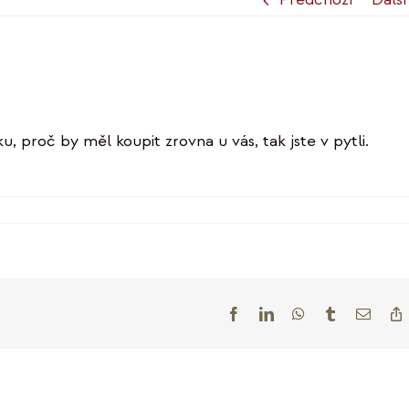
, proč by měl koupit zrovna u vás, tak jste v pytli.
u
vem
řej
čev
Facebook
LinkedIn
WhatsApp
Tumblr
E-
mail
L