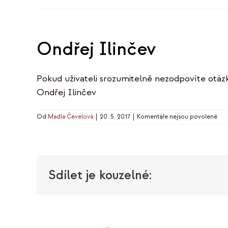
Ondřej Ilinčev
Pokud uživateli srozumitelně nezodpovíte otázku
Ondřej Ilinčev
u
Od
Madla Čevelová
|
20. 5. 2017
|
Komentáře nejsou povolené
text
s
náz
Ond
Ilin
Sdílet je kouzelné: