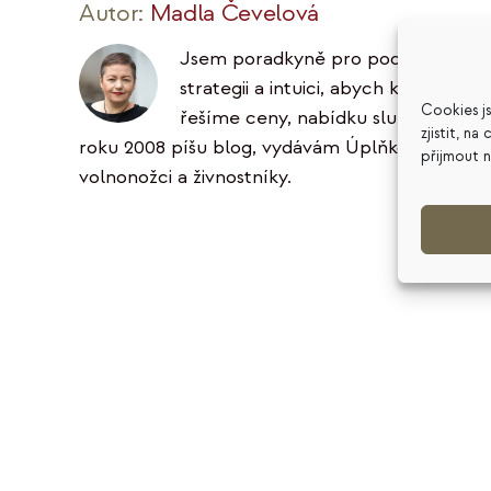
Autor:
Madla Čevelová
Jsem poradkyně pro podnikatele ve 
strategii a intuici, abych klientům 
Cookies j
řešíme ceny, nabídku služeb, podni
zjistit, n
roku 2008 píšu blog, vydávám Úplňkový zpravoda
přijmout 
volnonožci a živnostníky.