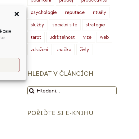
podnikání
prodej
produktivita
psychologie
reputace
rituály
u,
služby
sociální sítě
strategie
ě zase
Od
tarot
udržitelnost
vize
web
ete
zdražení
značka
živly
HLEDAT V ČLÁNCÍCH
Hledat:
POŘIĎTE SI E-KNIHU