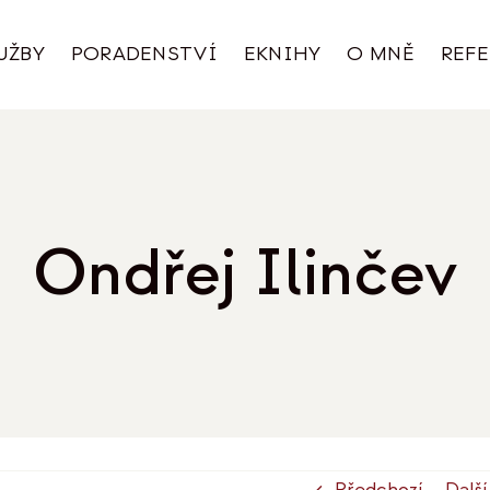
UŽBY
PORADENSTVÍ
EKNIHY
O MNĚ
REF
Ondřej Ilinčev
Předchozí
Další