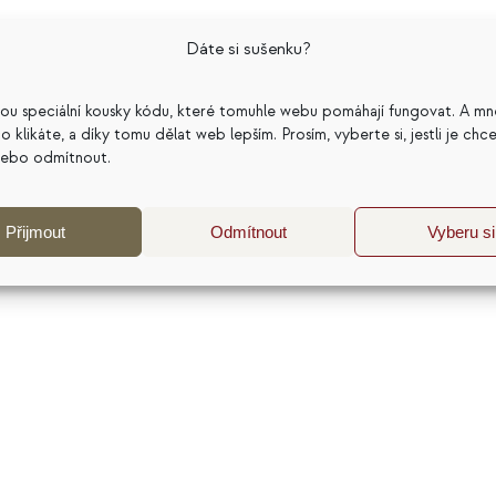
službách. Ve své práci propojuji psychologii, cenotvorb
Dáte si sušenku?
pomohla dělat lepší podnikatelská rozhodnutí. Nejčastěji
katelský model a dlouhodobou udržitelnost podnikání. 
sou speciální kousky kódu, které tomuhle webu pomáhají fungovat. A mn
j a sdílím zkušenosti z více než 20 let práce s
a co klikáte, a díky tomu dělat web lepším. Prosím, vyberte si, jestli je chc
nebo odmítnout.
Přijmout
Odmítnout
Vyberu si