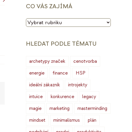
CO VÁS ZAJÍMÁ
CO
VÁS
ZAJÍMÁ
HLEDAT PODLE TÉMATU
archetypy značek
cenotvorba
energie
finance
HSP
ideální zákazník
introjekty
Copy
intuice
konkurence
legacy
ink
magie
marketing
masterminding
mindset
minimalismus
plán