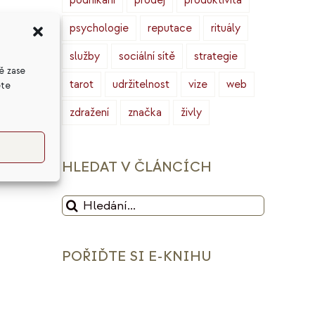
podnikání
prodej
produktivita
u,
psychologie
reputace
rituály
Od
služby
sociální sítě
strategie
ě zase
tarot
udržitelnost
vize
web
ete
zdražení
značka
živly
HLEDAT V ČLÁNCÍCH
Hledat:
POŘIĎTE SI E-KNIHU