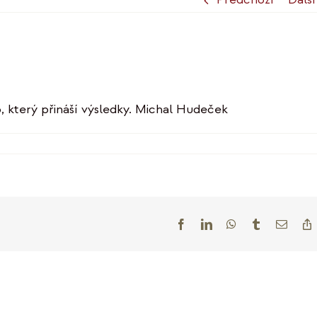
 který přináší výsledky. Michal Hudeček
tu
zvem
chal
deček
Facebook
LinkedIn
WhatsApp
Tumblr
E-
mail
L