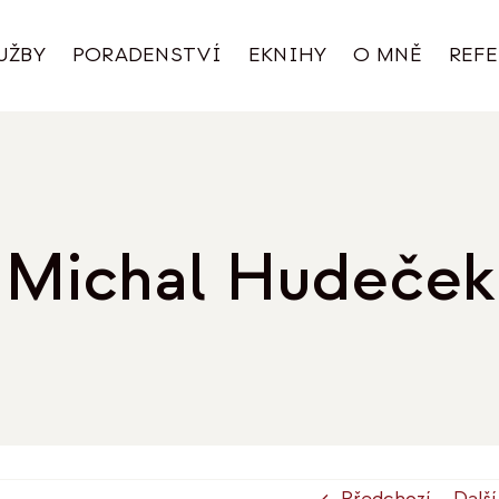
UŽBY
PORADENSTVÍ
EKNIHY
O MNĚ
REF
Michal Hudeček
Předchozí
Další