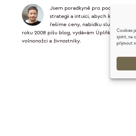
Jsem poradkyně pro podnikatele ve 
strategii a intuici, abych klientům 
řešíme ceny, nabídku služeb, podni
Cookies j
roku 2008 píšu blog, vydávám Úplňkový zpravoda
zjistit, n
volnonožci a živnostníky.
přijmout 