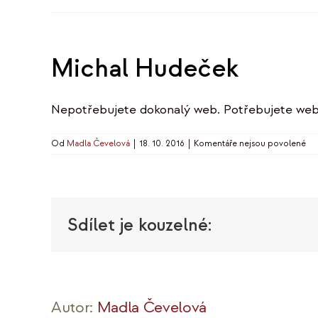
Michal Hudeček
Nepotřebujete dokonalý web. Potřebujete web,
u
Od
Madla Čevelová
|
18. 10. 2016
|
Komentáře nejsou povolené
tex
s
ná
Mi
Hu
Sdílet je kouzelné:
Autor:
Madla Čevelová