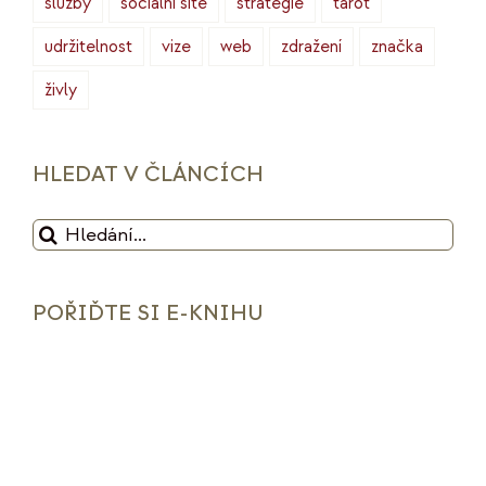
služby
sociální sítě
strategie
tarot
udržitelnost
vize
web
zdražení
značka
živly
HLEDAT V ČLÁNCÍCH
Hledat:
POŘIĎTE SI E-KNIHU