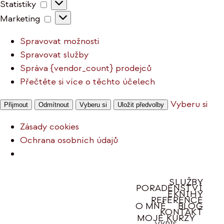
Statistiky
Statistiky
Marketing
Marketing
Spravovat možnosti
Spravovat služby
Správa {vendor_count} prodejců
Přečtěte si více o těchto účelech
Vyberu si
Přijmout
Odmítnout
Vyberu si
Uložit předvolby
Zásady cookies
Ochrana osobních údajů
Přeskočit
SLUŽBY
PORADENSTVÍ
na
EKNIHY
REFERENCE
obsah
O MNĚ
BLOG
KONTAKT
MOJE KURZY