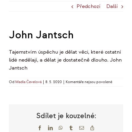
Předchozí
Další
John Jantsch
Tajemstvím úspěchu je dělat věci, které ostatní
lidé nedělají, a dělat je dostatečně dlouho. John
Jantsch
u
Od
Madla Čevelová
|
8. 5. 2020
|
Komentáře nejsou povolené
textu
s
názvem
John
Jantsch
Sdílet je kouzelné:
Facebook
LinkedIn
WhatsApp
Tumblr
E-
Copy