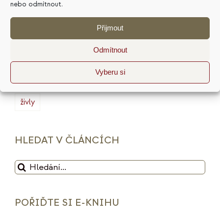
marketing
masterminding
mindset
nebo odmítnout.
minimalismus
plán
podnikání
prodej
Přijmout
produktivita
psychologie
reputace
rituály
Odmítnout
služby
sociální sítě
strategie
tarot
Vyberu si
udržitelnost
vize
web
zdražení
značka
živly
HLEDAT V ČLÁNCÍCH
Hledat:
POŘIĎTE SI E-KNIHU