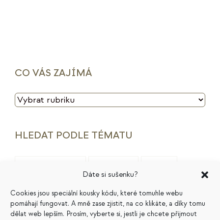
CO VÁS ZAJÍMÁ
CO
VÁS
ZAJÍMÁ
HLEDAT PODLE TÉMATU
archetypy značek
cenotvorba
energie
Dáte si sušenku?
finance
HSP
ideální zákazník
introjekty
Cookies jsou speciální kousky kódu, které tomuhle webu
pomáhají fungovat. A mně zase zjistit, na co klikáte, a díky tomu
intuice
konkurence
legacy
magie
dělat web lepším. Prosím, vyberte si, jestli je chcete přijmout