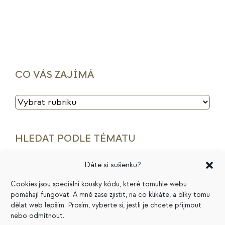
CO VÁS ZAJÍMÁ
CO
VÁS
ZAJÍMÁ
HLEDAT PODLE TÉMATU
Dáte si sušenku?
archetypy značek
cenotvorba
energie
Cookies jsou speciální kousky kódu, které tomuhle webu
finance
HSP
ideální zákazník
introjekty
pomáhají fungovat. A mně zase zjistit, na co klikáte, a díky tomu
dělat web lepším. Prosím, vyberte si, jestli je chcete přijmout
intuice
konkurence
legacy
magie
nebo odmítnout.