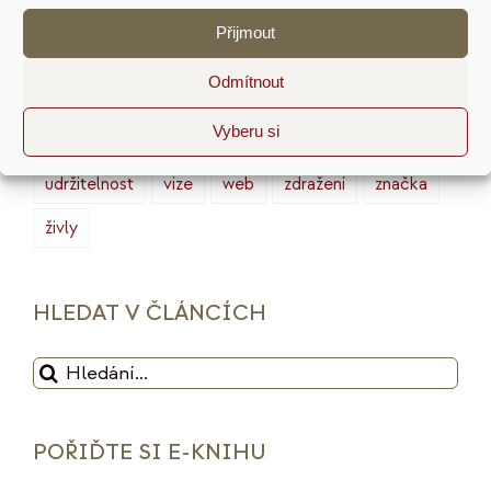
marketing
masterminding
mindset
Přijmout
minimalismus
plán
podnikání
prodej
Odmítnout
produktivita
psychologie
reputace
rituály
Vyberu si
služby
sociální sítě
strategie
tarot
udržitelnost
vize
web
zdražení
značka
živly
HLEDAT V ČLÁNCÍCH
Hledat:
POŘIĎTE SI E-KNIHU