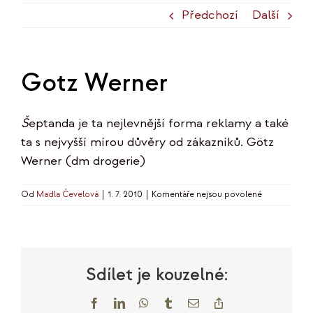
Předchozí
Další
Gotz Werner
Š
eptanda je ta nejlevnější forma reklamy a také
ta s nejvyšší mírou důvěry od zákazníků. Götz
Werner (dm drogerie)
u
Od
Madla Čevelová
|
1. 7. 2010
|
Komentáře nejsou povolené
textu
s
názvem
Gotz
Werner
Sdílet je kouzelné:
Facebook
LinkedIn
WhatsApp
Tumblr
E-
Copy