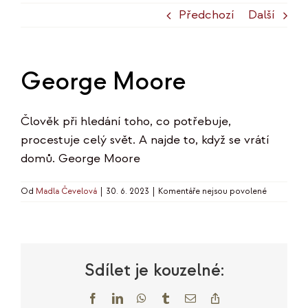
Předchozí
Další
George Moore
Člověk při hledání toho, co potřebuje,
procestuje celý svět. A najde to, když se vrátí
domů. George Moore
u
Od
Madla Čevelová
|
30. 6. 2023
|
Komentáře nejsou povolené
textu
s
názvem
George
Moore
Sdílet je kouzelné:
Facebook
LinkedIn
WhatsApp
Tumblr
E-
Copy