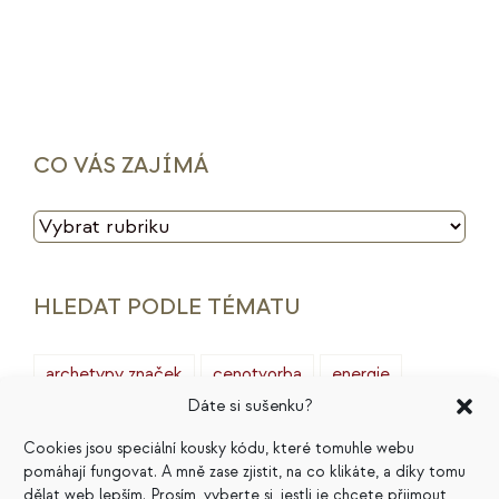
CO VÁS ZAJÍMÁ
CO
VÁS
ZAJÍMÁ
HLEDAT PODLE TÉMATU
archetypy značek
cenotvorba
energie
Dáte si sušenku?
finance
HSP
ideální zákazník
introjekty
Cookies jsou speciální kousky kódu, které tomuhle webu
intuice
konkurence
legacy
magie
pomáhají fungovat. A mně zase zjistit, na co klikáte, a díky tomu
dělat web lepším. Prosím, vyberte si, jestli je chcete přijmout