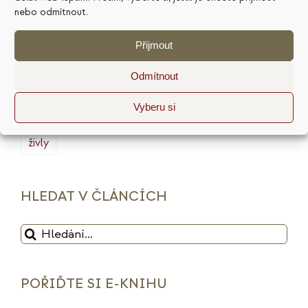
marketing
masterminding
mindset
nebo odmítnout.
minimalismus
plán
podnikání
prodej
Přijmout
produktivita
psychologie
reputace
rituály
Odmítnout
služby
sociální sítě
strategie
tarot
Vyberu si
udržitelnost
vize
web
zdražení
značka
živly
HLEDAT V ČLÁNCÍCH
Hledat:
POŘIĎTE SI E-KNIHU