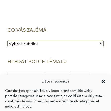
CO VÁS ZAJÍMÁ
CO
VÁS
ZAJÍMÁ
HLEDAT PODLE TÉMATU
archetypy značek
cenotvorba
energie
Dáte si sušenku?
finance
HSP
ideální zákazník
introjekty
Cookies jsou speciální kousky kódu, které tomuhle webu
pomáhají fungovat. A mně zase zjistit, na co klikáte, a díky tomu
intuice
konkurence
legacy
magie
dělat web lepším. Prosím, vyberte si, jestli je chcete přijmout
marketing
masterminding
mindset
nebo odmítnout.