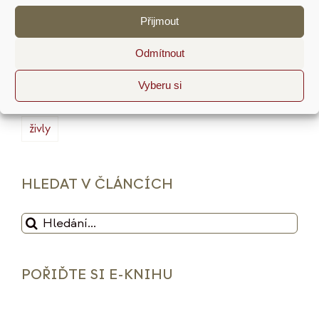
minimalismus
plán
podnikání
prodej
Přijmout
produktivita
psychologie
reputace
rituály
Odmítnout
služby
sociální sítě
strategie
tarot
Vyberu si
udržitelnost
vize
web
zdražení
značka
živly
HLEDAT V ČLÁNCÍCH
Hledat:
POŘIĎTE SI E-KNIHU