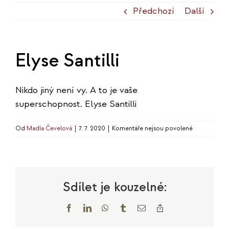
Předchozí
Další
Elyse Santilli
Nikdo jiný není vy. A to je vaše
superschopnost. Elyse Santilli
u
Od
Madla Čevelová
|
7. 7. 2020
|
Komentáře nejsou povolené
textu
s
názvem
Elyse
Santilli
Sdílet je kouzelné:
Facebook
LinkedIn
WhatsApp
Tumblr
E-
Copy
mail
Link