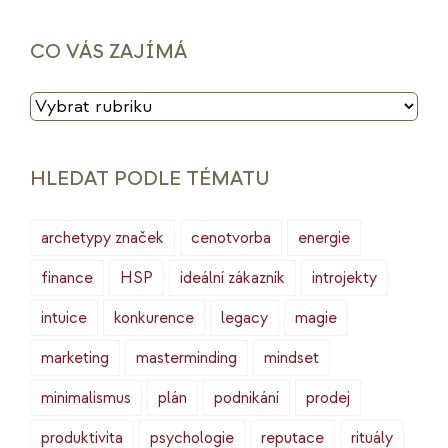
CO VÁS ZAJÍMÁ
CO
VÁS
ZAJÍMÁ
HLEDAT PODLE TÉMATU
archetypy značek
cenotvorba
energie
finance
HSP
ideální zákazník
introjekty
intuice
konkurence
legacy
magie
marketing
masterminding
mindset
minimalismus
plán
podnikání
prodej
produktivita
psychologie
reputace
rituály