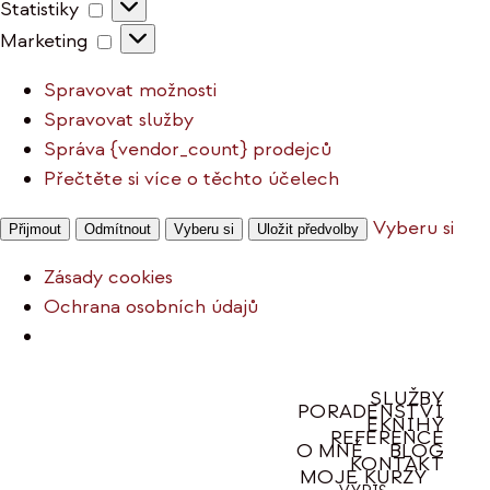
Statistiky
Statistiky
Marketing
Marketing
Spravovat možnosti
Spravovat služby
Správa {vendor_count} prodejců
Přečtěte si více o těchto účelech
Vyberu si
Přijmout
Odmítnout
Vyberu si
Uložit předvolby
Zásady cookies
Ochrana osobních údajů
Přeskočit
SLUŽBY
PORADENSTVÍ
na
EKNIHY
REFERENCE
obsah
O MNĚ
BLOG
KONTAKT
MOJE KURZY