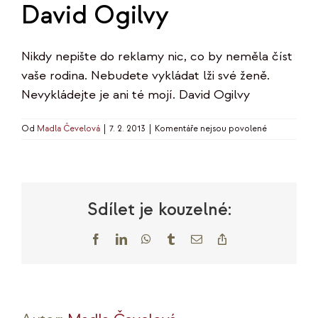
David Ogilvy
Nikdy nepište do reklamy nic, co by neměla číst
vaše rodina. Nebudete vykládat lži své ženě.
Nevykládejte je ani té mojí. David Ogilvy
u
Od
Madla Čevelová
|
7. 2. 2013
|
Komentáře nejsou povolené
textu
s
názvem
David
Ogilvy
Sdílet je kouzelné:
Facebook
LinkedIn
WhatsApp
Tumblr
E-
Copy
mail
Link