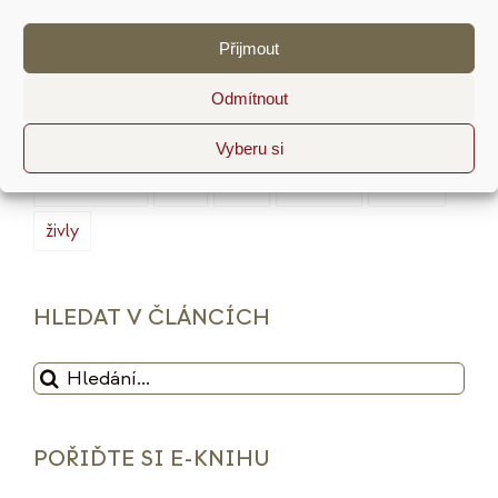
marketing
masterminding
mindset
Přijmout
minimalismus
plán
podnikání
prodej
produktivita
psychologie
reputace
rituály
Odmítnout
služby
sociální sítě
strategie
tarot
Vyberu si
udržitelnost
vize
web
zdražení
značka
živly
HLEDAT V ČLÁNCÍCH
Hledat:
POŘIĎTE SI E-KNIHU