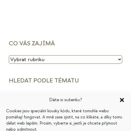
CO VÁS ZAJÍMÁ
CO
VÁS
ZAJÍMÁ
HLEDAT PODLE TÉMATU
archetypy značek
cenotvorba
energie
Dáte si sušenku?
finance
HSP
ideální zákazník
introjekty
Cookies jsou speciální kousky kódu, které tomuhle webu
pomáhají fungovat. A mně zase zjistit, na co klikáte, a díky tomu
intuice
konkurence
legacy
magie
dělat web lepším. Prosím, vyberte si, jestli je chcete přijmout
nebo odmítnout.