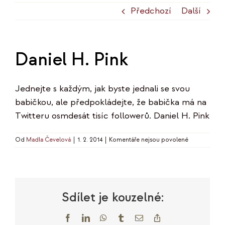
Předchozí
Další
Daniel H. Pink
Jednejte s každým, jak byste jednali se svou
babičkou, ale předpokládejte, že babička má na
Twitteru osmdesát tisíc followerů. Daniel H. Pink
u
Od
Madla Čevelová
|
1. 2. 2014
|
Komentáře nejsou povolené
textu
s
názvem
Daniel
H.
Sdílet je kouzelné:
Pink
Facebook
LinkedIn
WhatsApp
Tumblr
E-
Copy