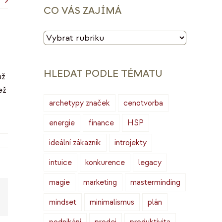
CO VÁS ZAJÍMÁ
CO
VÁS
ZAJÍMÁ
HLEDAT PODLE TÉMATU
už
ež
archetypy značek
cenotvorba
energie
finance
HSP
ideální zákazník
introjekty
intuice
konkurence
legacy
magie
marketing
masterminding
Copy
mindset
minimalismus
plán
ink