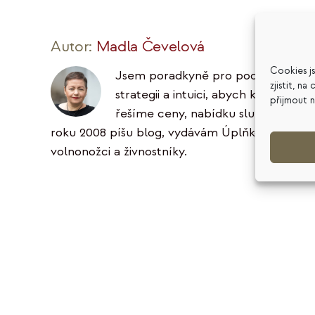
Autor:
Madla Čevelová
Cookies j
Jsem poradkyně pro podnikatele ve 
zjistit, n
strategii a intuici, abych klientům 
přijmout 
řešíme ceny, nabídku služeb, podni
roku 2008 píšu blog, vydávám Úplňkový zpravoda
volnonožci a živnostníky.