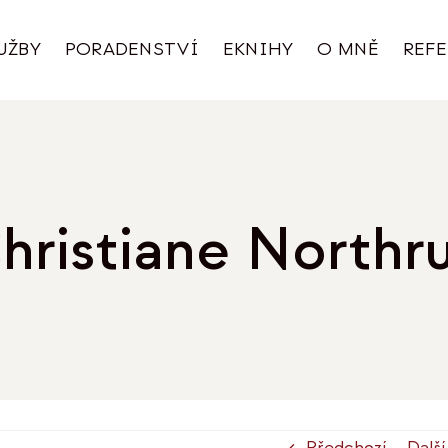
UŽBY
PORADENSTVÍ
EKNIHY
O MNĚ
REF
hristiane Northr
Předchozí
Další