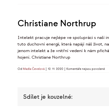
Christiane Northrup
Intelekt pracuje nejlépe ve spolupráci s naší in
tuto duchovní energii, která napájí náš život, n
jenom intelekt a že vnitřní vedení k nám přich
hojení. Christiane Northrup
u
Od
Madla Čevelová
|
12. 11. 2020
|
Komentáře nejsou povolené
tex
s
ná
Chr
No
Sdílet je kouzelné: