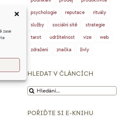
podnikání
prodej
produktivita
psychologie
reputace
rituály
služby
sociální sítě
strategie
ě zase
u,
tarot
udržitelnost
vize
web
ete
Od
zdražení
značka
živly
HLEDAT V ČLÁNCÍCH
Hledat:
POŘIĎTE SI E-KNIHU