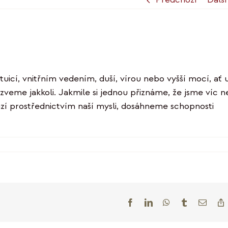
tuicí, vnitřním vedením, duší, vírou nebo vyšší mocí, ať 
azveme jakkoli. Jakmile si jednou přiznáme, že jsme víc n
ází prostřednictvím naší mysli, dosáhneme schopnosti
tu
zvem
istiane
rthrup
Facebook
LinkedIn
WhatsApp
Tumblr
E-
mail
L