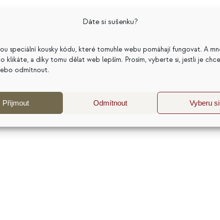
Dáte si sušenku?
sou speciální kousky kódu, které tomuhle webu pomáhají fungovat. A mn
službách. Ve své práci propojuji psychologii, cenotvorb
a co klikáte, a díky tomu dělat web lepším. Prosím, vyberte si, jestli je chc
pomohla dělat lepší podnikatelská rozhodnutí. Nejčastěji
nebo odmítnout.
katelský model a dlouhodobou udržitelnost podnikání. 
j a sdílím zkušenosti z více než 20 let práce s
Přijmout
Odmítnout
Vyberu si