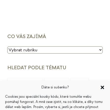
CO VÁS ZAJÍMÁ
CO
VÁS
ZAJÍMÁ
HLEDAT PODLE TÉMATU
archetypy značek
cenotvorba
energie
Dáte si sušenku?
finance
HSP
ideální zákazník
introjekty
Cookies jsou speciální kousky kódu, které tomuhle webu
pomáhají fungovat. A mně zase zjistit, na co klikáte, a díky tomu
intuice
konkurence
legacy
magie
dělat web lepším. Prosím, vyberte si, jestli je chcete přijmout