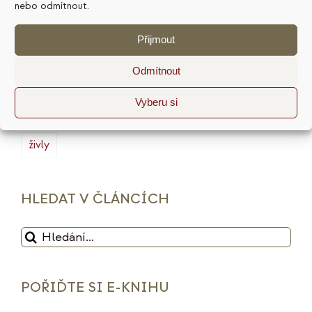
marketing
masterminding
mindset
nebo odmítnout.
minimalismus
plán
podnikání
prodej
Přijmout
produktivita
psychologie
reputace
rituály
Odmítnout
služby
sociální sítě
strategie
tarot
Vyberu si
udržitelnost
vize
web
zdražení
značka
živly
HLEDAT V ČLÁNCÍCH
Hledat:
POŘIĎTE SI E-KNIHU