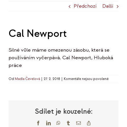
Předchozí
Další
Cal Newport
Silné vůle máme omezenou zásobu, která se
používáním vyčerpává. Cal Newport, Hluboká
práce
u
Od
Madla Čevelová
|
27. 2. 2018
|
Komentáře nejsou povolené
textu
s
názvem
Cal
Newport
Sdílet je kouzelné:
Facebook
LinkedIn
WhatsApp
Tumblr
E-
Copy