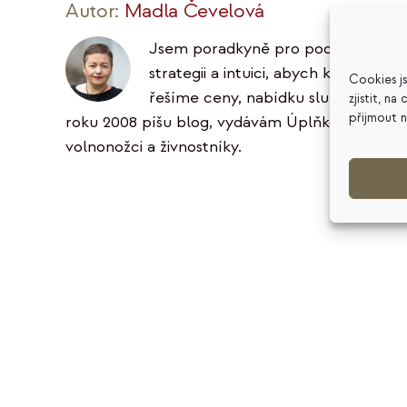
Autor:
Madla Čevelová
Jsem poradkyně pro podnikatele ve 
strategii a intuici, abych klientům 
Cookies j
řešíme ceny, nabídku služeb, podni
zjistit, n
přijmout 
roku 2008 píšu blog, vydávám Úplňkový zpravoda
volnonožci a živnostníky.