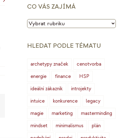
CO VÁS ZAJÍMÁ
CO
VÁS
ZAJÍMÁ
HLEDAT PODLE TÉMATU
i
archetypy značek
cenotvorba
energie
finance
HSP
ideální zákazník
introjekty
intuice
konkurence
legacy
Copy
ink
magie
marketing
masterminding
mindset
minimalismus
plán