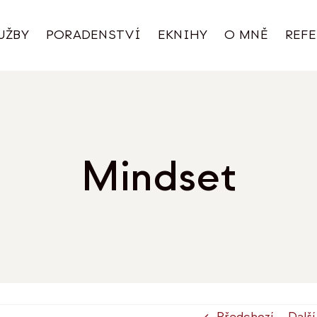
UŽBY
PORADENSTVÍ
EKNIHY
O MNĚ
REF
Mindset
Předchozí
Další