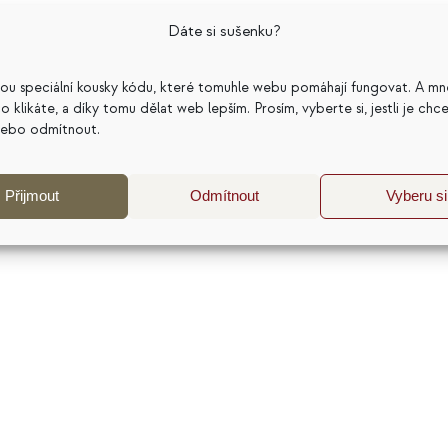
Dáte si sušenku?
službách. Ve své práci propojuji psychologii, cenotvorb
pomohla dělat lepší podnikatelská rozhodnutí. Nejčastěji
sou speciální kousky kódu, které tomuhle webu pomáhají fungovat. A mn
katelský model a dlouhodobou udržitelnost podnikání. 
a co klikáte, a díky tomu dělat web lepším. Prosím, vyberte si, jestli je chc
nebo odmítnout.
j a sdílím zkušenosti z více než 20 let práce s
Přijmout
Odmítnout
Vyberu si