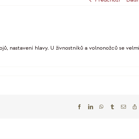
jů, nastavení hlavy. U živnostníků a volnonožců se velm
tu
zvem
ndset
Facebook
LinkedIn
WhatsApp
Tumblr
E-
mail
L