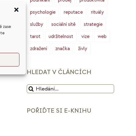
podnikání
prodej
produktivita
psychologie
reputace
rituály
u,
služby
sociální sítě
strategie
ě zase
Od
ete
tarot
udržitelnost
vize
web
zdražení
značka
živly
HLEDAT V ČLÁNCÍCH
Hledat:
POŘIĎTE SI E-KNIHU