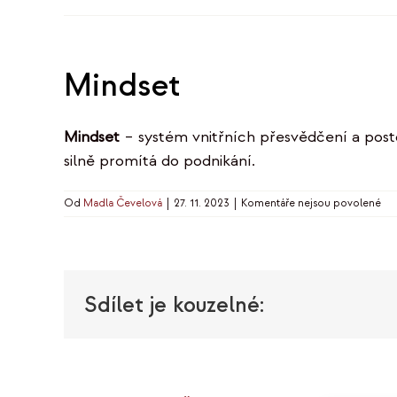
Mindset
Mindset
– systém vnitřních přesvědčení a posto
silně promítá do podnikání.
u
Od
Madla Čevelová
|
27. 11. 2023
|
Komentáře nejsou povolené
tex
s
ná
Mi
Sdílet je kouzelné: