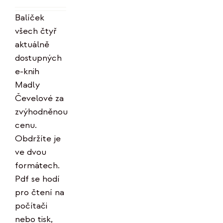
Hodnocení
byla:
je:
5.00
z 5
Balíček
996 Kč.
799 Kč.
všech čtyř
aktuálně
dostupných
e-knih
Madly
Čevelové za
zvýhodněnou
cenu.
Obdržíte je
ve dvou
formátech.
Pdf se hodí
pro čtení na
počítači
nebo tisk,