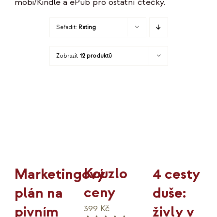
mobi/Kindle a ePub pro ostatní čtečky.
KO
Seřadit:
Rating
MOJE
Zobrazit
12 produktů
K
Kouzlo
4 cesty
Marketingový
ceny
duše:
plán na
živly v
pivním
399
Kč