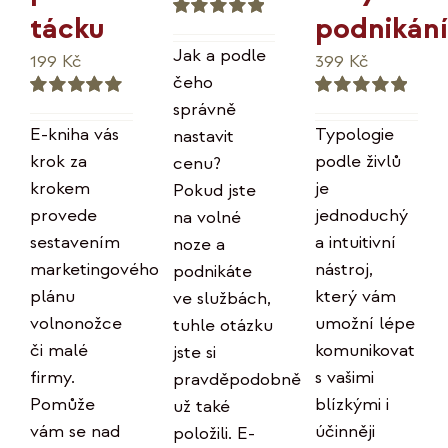
podnikání
tácku
Hodnocení
5.00
z 5
Jak a podle
399
Kč
199
Kč
čeho
správně
Hodnocení
Hodnocení
5.00
z 5
5.00
z 5
Typologie
E-kniha vás
nastavit
podle živlů
krok za
cenu?
je
krokem
Pokud jste
jednoduchý
provede
na volné
a intuitivní
sestavením
noze a
nástroj,
marketingového
podnikáte
který vám
plánu
ve službách,
umožní lépe
volnonožce
tuhle otázku
komunikovat
či malé
jste si
s vašimi
firmy.
pravděpodobně
blízkými i
Pomůže
už také
účinněji
vám se nad
položili. E-