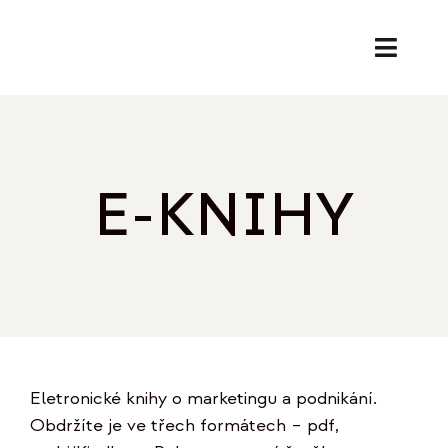
Přeskočit
na
Toggl
obsah
Naviga
SL
PORA
E-KNIHY
EK
O
REF
Eletronické knihy o marketingu a podnikání.
B
Obdržíte je ve třech formátech – pdf,