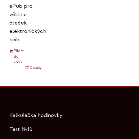
ePub pro
většinu
čteček
elektronických
knih.
Přidat
do
košíku
Detaily
Kalkulačka hodinovky
Test živlů