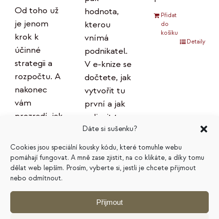
Od toho už
hodnota,
Přidat
je jenom
kterou
do
košíku
krok k
vnímá
Detaily
účinné
podnikatel.
strategii a
V e-knize se
rozpočtu. A
dočtete, jak
nakonec
vytvořit tu
vám
první a jak
prozradí, jak
ovlivnit tu
plán
Dáte si sušenku?
druhou.
správně
Cookies jsou speciální kousky kódu, které tomuhle webu
Přidat
používat,
pomáhají fungovat. A mně zase zjistit, na co klikáte, a díky tomu
do
košíku
aby
dělat web lepším. Prosím, vyberte si, jestli je chcete přijmout
Detaily
nebo odmítnout.
skutečně
přinášel
Přijmout
očekávané