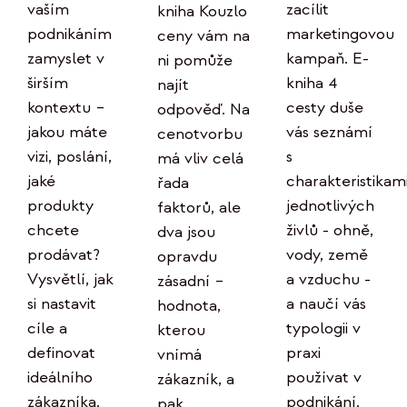
zacílit
vaším
kniha Kouzlo
marketingovou
podnikáním
ceny vám na
kampaň. E-
zamyslet v
ni pomůže
kniha 4
širším
najít
cesty duše
kontextu –
odpověď. Na
vás seznámí
jakou máte
cenotvorbu
s
vizi, poslání,
má vliv celá
charakteristikam
jaké
řada
jednotlivých
produkty
faktorů, ale
živlů - ohně,
chcete
dva jsou
vody, země
prodávat?
opravdu
a vzduchu -
Vysvětlí, jak
zásadní –
a naučí vás
si nastavit
hodnota,
typologii v
cíle a
kterou
praxi
definovat
vnímá
používat v
ideálního
zákazník, a
podnikání.
zákazníka.
pak